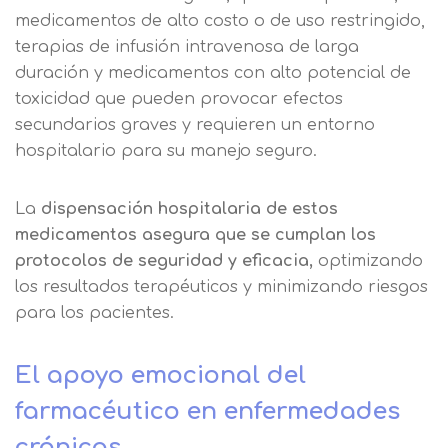
explica en la información adicional
Acepto el tratamiento de mis datos con la
mostrarle este mensaje.
medicamentos de alto costo o de uso restringido,
finalidad prevista en la información
básica.
terapias de infusión intravenosa de larga
Información adicional
aquí
duración y medicamentos con alto potencial de
Seguir navegando
toxicidad que pueden provocar efectos
Acepto el tratamiento de mis datos con la
Leer más
finalidad prevista en la información
secundarios graves y requieren un entorno
básica
hospitalario para su manejo seguro.
La
dispensación hospitalaria de estos
medicamentos asegura que se cumplan los
protocolos de seguridad y eficacia,
optimizando
los resultados terapéuticos y minimizando riesgos
para los pacientes.
El apoyo emocional del
farmacéutico en enfermedades
crónicas.