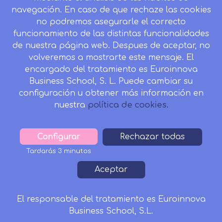
navegación. En caso de que rechaze las cookies
no podremos asegurarle el correcto
funcionamiento de las distintas funcionalidades
CONTACTO
de nuestra página web. Despues de aceptar, no
Camino de la Torrecilla N.º 30 EDIFICIO EDUCA
volveremos a mostrarte este mensaje. El
EDTECH, C.P. 18.200, Maracena (Granada)
encargado del tratamiento es Euroinnova
Business School, S. L. Puede cambiar su
958 050 746
configuración u obtener más información en
Horario de atención al cliente:
nuestra
política de cookies.
Lunes a viernes: 9.00h a 20.00h.
Sábados : 10h a 14h.
Configurar
Withdraw
Rechazar todas
formacion@inesalud.com
consent
Tardarás 3 minutos
Aviso Legal
Condiciones de Matriculación
Aceptar
Footer
Política de Privacidad
Política de Cookies
Canal de denuncias
Tablón de Anuncios
El responsable del tratamiento es Euroinnova
Business School, S.L.