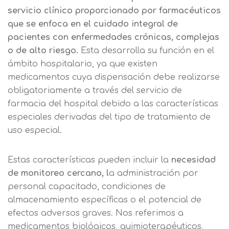
información
Centro de
servicio clínico proporcionado por farmacéuticos
Email
preferencia de
que se enfoca en el cuidado integral de
Mail
pacientes con enfermedades crónicas, complejas
privacidad
Mensaje
o de alto riesgo.
Esta desarrolla su función en el
ámbito hospitalario, ya que existen
Nombre
Utilizamos cookies propias y de terceros
medicamentos cuya dispensación debe realizarse
para mejorar nuestros servicios
Información básica sobre Protección
obligatoriamente a través del servicio de
relacionados con tus preferencias,
de Datos .
Haz clic aquí
Apellido
farmacia del hospital debido a las características
mediante el análisis de tus hábitos de
Responsable EUROINNOVA
especiales derivadas del tipo de tratamiento de
navegación. En caso de que rechace las
BUSINESS SCHOOL, S.L. Finalidad
uso especial.
cookies, no podremos asegurarle el
Información académica y comercial
Teléfono
País
correcto funcionamiento de las distintas
de nuestros servicios de enseñanza
funcionalidades de nuestra página web.
Legitimación Consentimiento del
Estas características pueden incluir la
necesidad
interesado Destinatarios Encargados
de monitoreo cercano, l
a administración por
Mensaje
del tratamiento para cumplir con las
Puede obtener más información en
personal capacitado, condiciones de
finalidades Derechos Acceder,
nuestra
política de cookies.
almacenamiento específicas o el potencial de
rectificar y suprimir los datos, así
Información básica sobre
efectos adversos graves. Nos referimos a
como otros derechos, como se
Protección de Datos .
Haz clic aquí
medicamentos biológicos, quimioterapéuticos,
Después de aceptar, no volveremos a