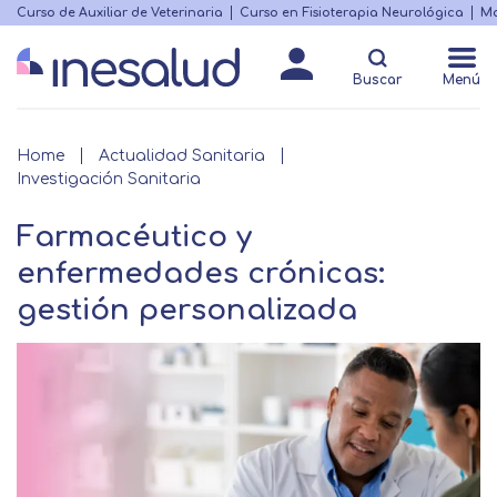
Skip
Curso de Auxiliar de Veterinaria
Curso en Fisioterapia Neurológica
Ma
Menú
to
Matricularme
destacado
main
Buscar
Menú
content
Breadcrumb
Home
Actualidad Sanitaria
Investigación Sanitaria
Farmacéutico y
enfermedades crónicas:
gestión personalizada