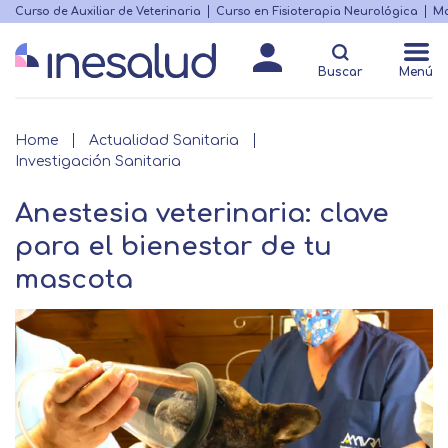
Skip
Curso de Auxiliar de Veterinaria
Curso en Fisioterapia Neurológica
Ma
Menú
to
Matricularme
destacado
main
Buscar
Menú
content
Breadcrumb
Home
Actualidad Sanitaria
Investigación Sanitaria
Anestesia veterinaria: clave
para el bienestar de tu
mascota