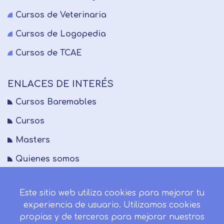
Cursos de Veterinaria
Cursos de Logopedia
Cursos de TCAE
ENLACES DE INTERÉS
Cursos Baremables
Cursos
Masters
Quienes somos
FAQs
Este sitio web utiliza cookies para mejorar tu
Blog
experiencia de usuario. Utilizamos cookies
Mapa del sitio
propias y de terceros para mejorar nuestros