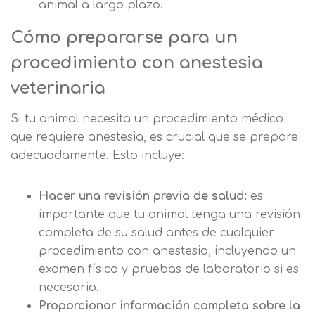
cookies, no podremos asegurarle el
animal a largo plazo.
Información académica y comercial
Teléfono
País
correcto funcionamiento de las distintas
de nuestros servicios de enseñanza
Cómo prepararse para un
funcionalidades de nuestra página web.
Legitimación Consentimiento del
interesado Destinatarios Encargados
procedimiento con anestesia
Mensaje
del tratamiento para cumplir con las
Puede obtener más información en
veterinaria
finalidades Derechos Acceder,
nuestra
política de cookies.
rectificar y suprimir los datos, así
Información básica sobre
Si tu animal necesita un procedimiento médico
como otros derechos, como se
Protección de Datos .
Haz clic aquí
Después de aceptar, no volveremos a
que requiere anestesia, es crucial que se prepare
explica en la información adicional
Acepto el tratamiento de mis datos con la
mostrarle este mensaje.
finalidad prevista en la información
adecuadamente. Esto incluye:
básica.
Información adicional
aquí
Seguir navegando
Hacer una revisión previa de salud:
es
Acepto el tratamiento de mis datos con la
Leer más
importante que tu animal tenga una revisión
finalidad prevista en la información
completa de su salud antes de cualquier
básica
procedimiento con anestesia, incluyendo un
examen físico y pruebas de laboratorio si es
necesario.
Proporcionar información completa sobre la