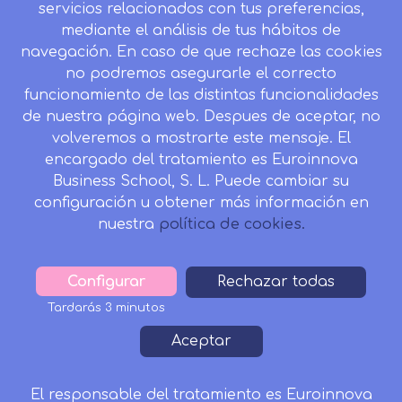
servicios relacionados con tus preferencias,
Desistir contrato aquí
mediante el análisis de tus hábitos de
navegación. En caso de que rechaze las cookies
no podremos asegurarle el correcto
funcionamiento de las distintas funcionalidades
CONTACTO
de nuestra página web. Despues de aceptar, no
Camino de la Torrecilla N.º 30 EDIFICIO EDUCA
volveremos a mostrarte este mensaje. El
EDTECH, C.P. 18.200, Maracena (Granada)
encargado del tratamiento es Euroinnova
Business School, S. L. Puede cambiar su
958 050 746
configuración u obtener más información en
Horario de atención al cliente:
nuestra
política de cookies.
Lunes a viernes: 9.00h a 20.00h.
Sábados : 10h a 14h.
Configurar
Withdraw
Rechazar todas
formacion@inesalud.com
consent
Tardarás 3 minutos
Aviso Legal
Condiciones de Matriculación
Aceptar
Footer
Política de Privacidad
Política de Cookies
Canal de denuncias
Tablón de Anuncios
El responsable del tratamiento es Euroinnova