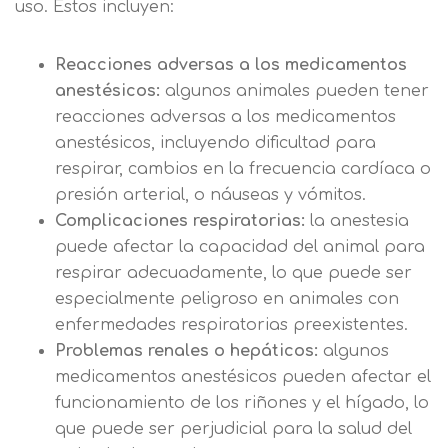
uso. Estos incluyen:
Nombre
Reacciones adversas a los medicamentos
Apellidos
anestésicos:
algunos animales pueden tener
reacciones adversas a los medicamentos
anestésicos, incluyendo dificultad para
Solicitar
Telefono
respirar, cambios en la frecuencia cardíaca o
información
presión arterial, o náuseas y vómitos.
Centro de
Complicaciones respiratorias:
la anestesia
Email
preferencia de
puede afectar la capacidad del animal para
Mail
privacidad
respirar adecuadamente, lo que puede ser
Mensaje
especialmente peligroso en animales con
Nombre
enfermedades respiratorias preexistentes.
Utilizamos cookies propias y de terceros
Problemas renales o hepáticos:
algunos
para mejorar nuestros servicios
Información básica sobre Protección
medicamentos anestésicos pueden afectar el
relacionados con tus preferencias,
de Datos .
Haz clic aquí
Apellido
funcionamiento de los riñones y el hígado, lo
mediante el análisis de tus hábitos de
Responsable EUROINNOVA
que puede ser perjudicial para la salud del
navegación. En caso de que rechace las
BUSINESS SCHOOL, S.L. Finalidad