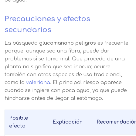
información
Precauciones y efectos
Nombre
secundarios
La búsqueda
glucomanano peligros
es frecuente
Apellidos
porque, aunque sea una fibra, puede dar
problemas si se toma mal. Que proceda de una
planta no significa que sea inocuo; ocurre
Solicitar
Telefono
también con otras especies de uso tradicional,
información
como la
valeriana
. El principal riesgo aparece
Centro de
cuando se ingiere con poca agua, ya que puede
Email
preferencia de
hincharse antes de llegar al estómago.
Mail
privacidad
Mensaje
Posible
Explicación
Recomendació
Nombre
Utilizamos cookies propias y de terceros
efecto
para mejorar nuestros servicios
Información básica sobre Protección