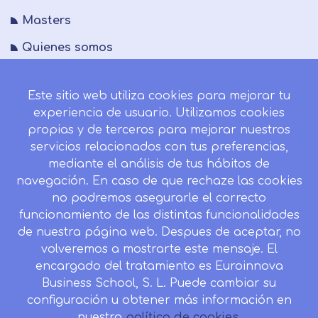
Masters
Quienes somos
FAQs
Este sitio web utiliza cookies para mejorar tu
Blog
experiencia de usuario. Utilizamos cookies
Mapa del sitio
propias y de terceros para mejorar nuestros
servicios relacionados con tus preferencias,
Desistir contrato aquí
mediante el análisis de tus hábitos de
navegación. En caso de que rechaze las cookies
no podremos asegurarle el correcto
funcionamiento de las distintas funcionalidades
CONTACTO
de nuestra página web. Despues de aceptar, no
Camino de la Torrecilla N.º 30 EDIFICIO EDUCA
volveremos a mostrarte este mensaje. El
EDTECH, C.P. 18.200, Maracena (Granada)
encargado del tratamiento es Euroinnova
Business School, S. L. Puede cambiar su
958 050 746
configuración u obtener más información en
Horario de atención al cliente:
nuestra
política de cookies.