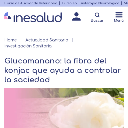
Skip
Curso de Auxiliar de Veterinaria
Curso en Fisioterapia Neurológica
Ma
Menú
to
Matricularme
destacado
main
Buscar
Menú
content
Breadcrumb
Home
Actualidad Sanitaria
Investigación Sanitaria
Glucomanano: la fibra del
konjac que ayuda a controlar
la saciedad