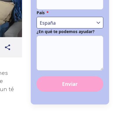
País
*
España
¿En qué te podemos ayudar?
nes
se
Enviar
un té