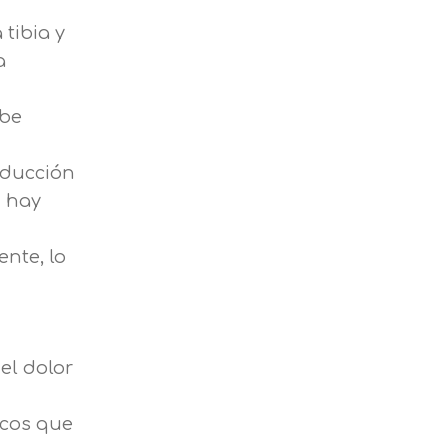
tibia y
a
ebe
oducción
n hay
nte, lo
el dolor
icos que