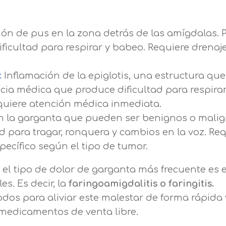
Nombre
n de pus en la zona detrás de las amígdalas. 
 dificultad para respirar y babeo. Requiere drenaj
Apellidos
:
Inflamación de la epiglotis, una estructura que
Telefono
Solicitar información
ia médica que produce dificultad para respirar,
equiere atención médica inmediata.
Mail
 la garganta que pueden ser benignos o malig
Email
d para tragar, ronquera y cambios en la voz. Re
encia de privacidad
ecífico según el tipo de tumor.
Nombre
Mensaje
 el tipo de dolor de garganta más frecuente es e
erceros para mejorar nuestros servicios relacionados c
es. Es decir, la
faringoamigdalitis o faringitis.
Apellido
ción. En caso de que rechace las cookies, no podremo
Información básica sobre Protección de Datos .
dos para aliviar este malestar de forma rápida 
uncionalidades de nuestra página web.
Haz clic aquí
 medicamentos de venta libre.
Responsable EUROINNOVA BUSINESS SCHOOL,
Teléfono
País
S.L. Finalidad Información académica y comercial