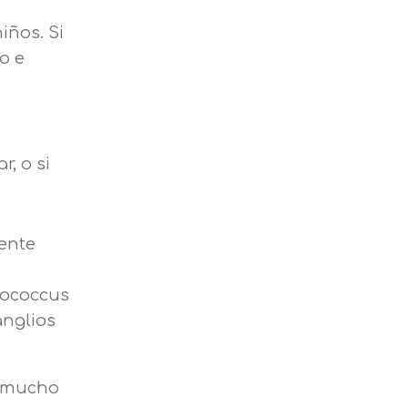
iños. Si
o e
, o si
.
mente
tococcus
anglios
n mucho