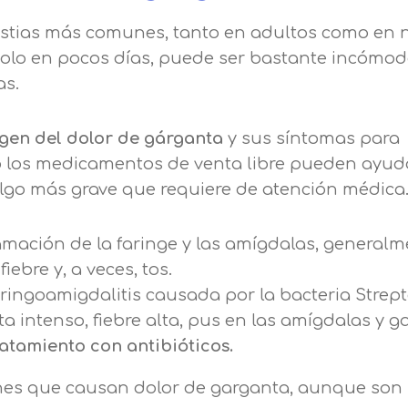
stias más comunes, tanto en adultos como en n
 solo en pocos días, puede ser bastante incómod
as.
igen del dolor de gárganta
y sus síntomas para
o los medicamentos de venta libre pueden ayudar
algo más grave que requiere de atención médica
amación de la faringe y las amígdalas, general
iebre y, a veces, tos.
ringoamigdalitis causada por la bacteria Strep
 intenso, fiebre alta, pus en las amígdalas y g
ratamiento con antibióticos.
Solicitar información
ciones que causan dolor de garganta, aunque so