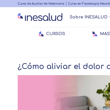
Highlighted
Curso de Auxiliar de Veterinaria
Curso en Fisioterapia Neuro
menu
Sobre INESALUD
Main
navigation
CURSOS
MAS
Quiénes somos
Actualidad Sanitaria
Acreditacione
Webinars
Menu
secundario
Breadcrumb
Home
Actualidad Sanitaria
Investigaci
Medicina
Medicina
E
E
Veterinaria
Veterinaria
Fi
¿Cómo aliviar el dolor