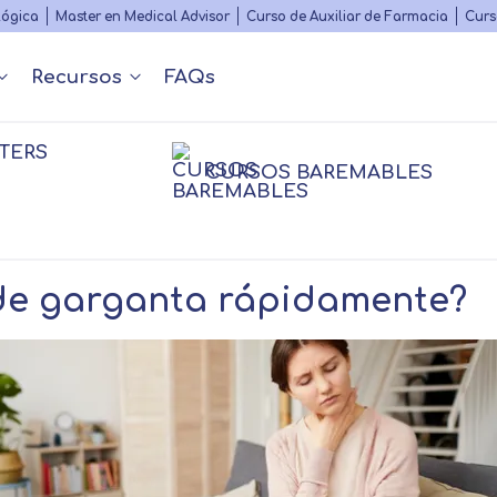
Skip
lógica
Master en Medical Advisor
Curso de Auxiliar de Farmacia
Curs
to
main
Recursos
FAQs
content
TERS
Nuestros contenidos
Diccionario Médico
s
 y Podcast
Rankings
Congr
CURSOS BAREMABLES
Matricularme
ón Sanitaria
nfermería
nfermería
Farmacia
Farmacia
Psico
Psico
Fisioterapia
Personal
sioterapia
Logopedia
 de garganta rápidamente?