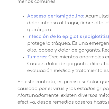
menos comunes.
Absceso periamigdalino:
Acumulació
dolor intenso al tragar, fiebre alta,
quirúrgico.
Infección de la epiglotis (epiglotitis)
protege la tráquea. Es una emergenc
alta, babeo y dolor de garganta. R
Tumores:
Crecimientos anormales en
Causan dolor de garganta, dificulta
Centro de prefer
evaluación médica y tratamiento esp
En este contexto, es preciso señalar que
Utilizamos cookies propias y de t
causado por el virus y los estados gripal
análisis de tus hábitos de navega
Afortunadamente, existen diversos méto
funcionamiento de las distintas f
efectiva, desde remedios caseros hasta