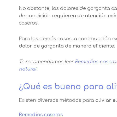
Puede obtener más información 
No obstante, los dolores de garganta ca
de condición
Después de aceptar, no volveremo
requieren de atención mé
caseros.
Para los demás casos, a continuación 
dolor de garganta de manera eficiente.
Te recomendamos leer
Remedios caseros 
natural
¿Qué es bueno para ali
Existen diversos métodos para
aliviar 
Remedios caseros