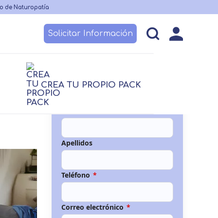
o de Naturopatía
Solicitar Información
esos
Becas y financiación
Claustro
CREA TU PROPIO PACK
logía
logía
Nutrición
Nutrición
Nombre
*
 no sanitario
Logopedia
TCAE
Apellidos
Teléfono
*
Correo electrónico
*