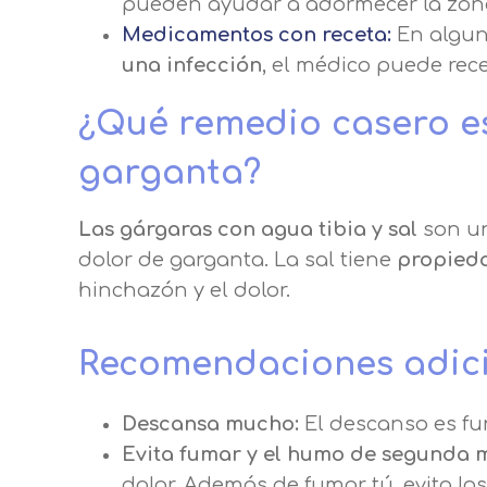
pueden ayudar a adormecer la zona y
Medicamentos con receta:
En algun
una infección
, el médico puede recet
¿Qué remedio casero es
garganta?
Las gárgaras con agua tibia y sal
son un
dolor de garganta. La sal tiene
propieda
hinchazón y el dolor.
Recomendaciones adic
Descansa mucho:
El descanso es fu
Evita fumar y el humo de segunda 
dolor. Además de fumar tú, evita l