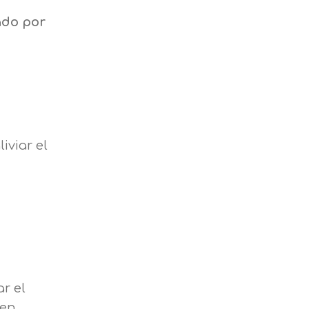
ado por
iviar el
r el
en,