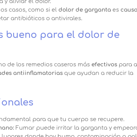
 aliviar el dolor.
os casos, como si el
dolor de garganta
es
caus
ar antibióticos o antivirales.
 bueno para el dolor de
o de los remedios caseros más
efectivos
para al
des antiinflamatorias
que ayudan a reducir la
ionales
ndamental para que tu cuerpo se recupere.
mano:
Fumar puede irritar la garganta y empeora
os lugares donde hay humo, contaminación o pol