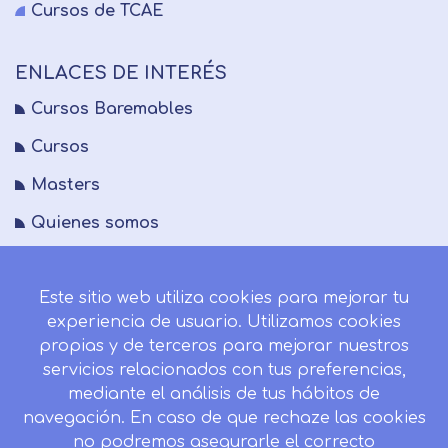
Cursos de TCAE
ENLACES DE INTERÉS
Cursos Baremables
Cursos
Masters
Quienes somos
FAQs
Este sitio web utiliza cookies para mejorar tu
Blog
experiencia de usuario. Utilizamos cookies
Mapa del sitio
propias y de terceros para mejorar nuestros
servicios relacionados con tus preferencias,
Desistir contrato aquí
mediante el análisis de tus hábitos de
navegación. En caso de que rechaze las cookies
no podremos asegurarle el correcto