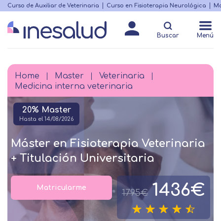
Skip
Curso de Auxiliar de Veterinaria
Curso en Fisioterapia Neurológica
Ma
Menú
to
Matricularme
destacado
main
Buscar
Menú
content
Home
Master
Veterinaria
Breadcrumb
Medicina interna veterinaria
20% Master
Hasta el 14/08/2026
Máster en Fisioterapia Veterinaria
+ Titulación Universitaria
1436€
Matricularme
1795€