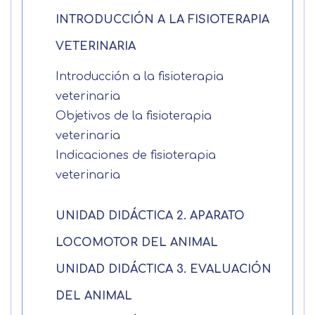
información
INTRODUCCIÓN A LA FISIOTERAPIA
VETERINARIA
Nombre
Introducción a la fisioterapia
Apellidos
veterinaria
Objetivos de la fisioterapia
veterinaria
Solicitar
Telefono
Indicaciones de fisioterapia
información
veterinaria
Centro de
Email
preferencia de
UNIDAD DIDÁCTICA 2. APARATO
Mail
privacidad
LOCOMOTOR DEL ANIMAL
Mensaje
Nombre
UNIDAD DIDÁCTICA 3. EVALUACIÓN
Utilizamos cookies propias y de terceros
para mejorar nuestros servicios
Información básica sobre Protección
DEL ANIMAL
relacionados con tus preferencias,
de Datos .
Haz clic aquí
Apellido