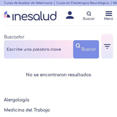
Skip
Curso de Auxiliar de Veterinaria
Curso en Fisioterapia Neurológica
Ma
Menú
to
Matricularme
destacado
main
Buscar
Menú
content
Buscador
No se encontraron resultados
Alergología
Medicina del Trabajo