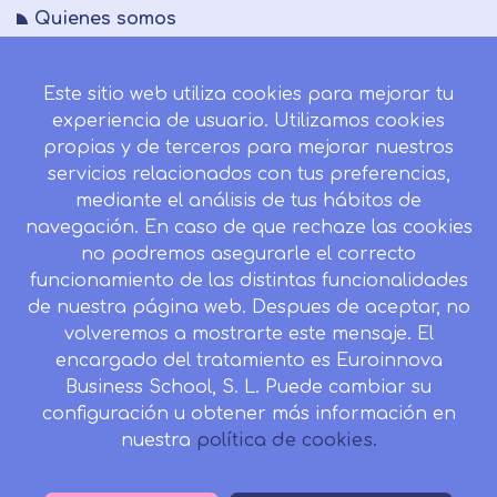
Quienes somos
FAQs
Este sitio web utiliza cookies para mejorar tu
Blog
experiencia de usuario. Utilizamos cookies
Mapa del sitio
propias y de terceros para mejorar nuestros
servicios relacionados con tus preferencias,
Desistir contrato aquí
mediante el análisis de tus hábitos de
navegación. En caso de que rechaze las cookies
no podremos asegurarle el correcto
funcionamiento de las distintas funcionalidades
CONTACTO
de nuestra página web. Despues de aceptar, no
Camino de la Torrecilla N.º 30 EDIFICIO EDUCA
volveremos a mostrarte este mensaje. El
EDTECH, C.P. 18.200, Maracena (Granada)
encargado del tratamiento es Euroinnova
Business School, S. L. Puede cambiar su
958 050 746
configuración u obtener más información en
Horario de atención al cliente:
nuestra
política de cookies.
Lunes a viernes: 9.00h a 20.00h.
Sábados : 10h a 14h.