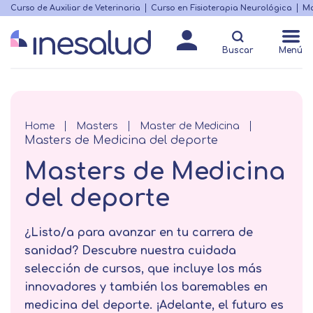
Skip
Curso de Auxiliar de Veterinaria
Curso en Fisioterapia Neurológica
Ma
Menú
to
Matricularme
destacado
main
Buscar
Menú
content
Breadcrumb
Home
Masters
Master de Medicina
Masters de Medicina del deporte
Masters de Medicina
del deporte
¿Listo/a para avanzar en tu carrera de
sanidad? Descubre nuestra cuidada
selección de cursos, que incluye los más
innovadores y también los baremables en
medicina del deporte. ¡Adelante, el futuro es