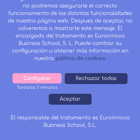
no podremos asegurarle el correcto
funcionamiento de las distintas funcionalidades
CONTACTO
de nuestra página web. Despues de aceptar, no
Camino de la Torrecilla N.º 30 EDIFICIO EDUCA
volveremos a mostrarte este mensaje. El
EDTECH, C.P. 18.200, Maracena (Granada)
encargado del tratamiento es Euroinnova
Business School, S. L. Puede cambiar su
958 050 746
configuración u obtener más información en
Horario de atención al cliente:
nuestra
política de cookies.
Lunes a viernes: 9.00h a 20.00h.
Sábados : 10h a 14h.
Configurar
Withdraw
Rechazar todas
formacion@inesalud.com
consent
Tardarás 3 minutos
Aviso Legal
Condiciones de Matriculación
Aceptar
Footer
Política de Privacidad
Política de Cookies
Canal de denuncias
Tablón de Anuncios
El responsable del tratamiento es Euroinnova
Business School, S.L.
Solicitar Información