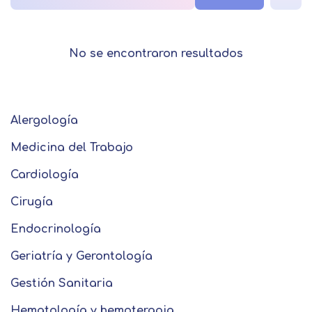
No se encontraron resultados
Solicitar
Alergología
información
Medicina del Trabajo
Cardiología
Nombre
Cirugía
Apellidos
Endocrinología
Geriatría y Gerontología
Solicitar
Telefono
Gestión Sanitaria
información
Hematología y hemoterapia