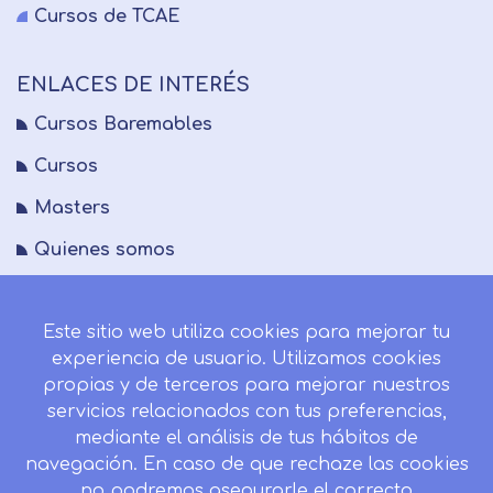
Cursos de TCAE
ENLACES DE INTERÉS
Cursos Baremables
Cursos
Masters
Quienes somos
FAQs
Este sitio web utiliza cookies para mejorar tu
Blog
experiencia de usuario. Utilizamos cookies
Mapa del sitio
propias y de terceros para mejorar nuestros
servicios relacionados con tus preferencias,
Desistir contrato aquí
mediante el análisis de tus hábitos de
navegación. En caso de que rechaze las cookies
no podremos asegurarle el correcto