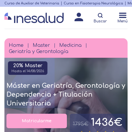
Skip
Curso de Auxiliar de Veterinaria
Curso en Fisioterapia Neurológica
Ma
Menú
to
Matricularme
destacado
main
Buscar
Menú
content
Home
Master
Medicina
Breadcrumb
Geriatría y Gerontología
20% Master
Hasta el 14/08/2026
Máster en Geriatría, Gerontología y
Dependencia + Titulación
Universitaria
1436€
Matricularme
1795€