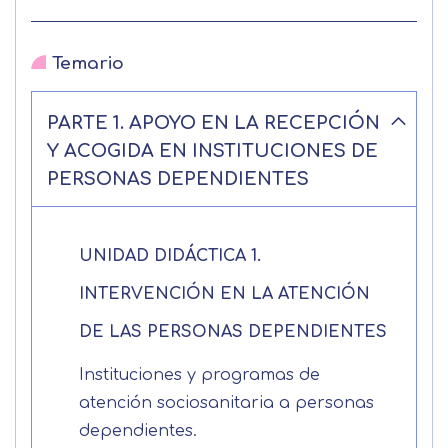
información
Temario
Nombre
PARTE 1. APOYO EN LA RECEPCIÓN
Apellidos
Y ACOGIDA EN INSTITUCIONES DE
PERSONAS DEPENDIENTES
Solicitar
Telefono
información
Centro de
UNIDAD DIDÁCTICA 1.
Email
preferencia de
INTERVENCIÓN EN LA ATENCIÓN
Mail
privacidad
DE LAS PERSONAS DEPENDIENTES
Mensaje
Instituciones y programas de
Nombre
Utilizamos cookies propias y de terceros
atención sociosanitaria a personas
para mejorar nuestros servicios
Información básica sobre Protección
dependientes.
relacionados con tus preferencias,
de Datos .
Haz clic aquí