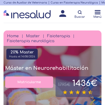
Skip
Curso de Auxiliar de Veterinaria
Curso en Fisioterapia Neurológica
Ma
Menú
to
Matricularme
destacado
main
Buscar
Menú
content
Home
Master
Fisioterapia
Breadcrumb
Fisioterapia neurológica
20% Master
Hasta el 14/08/2026
Máster en Neurorehabilitación
1436€
Matricularme
1795€