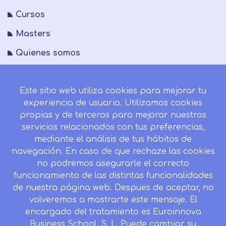
Cursos
Masters
Quienes somos
FAQs
Este sitio web utiliza cookies para mejorar tu
Blog
experiencia de usuario. Utilizamos cookies
Mapa del sitio
propias y de terceros para mejorar nuestros
servicios relacionados con tus preferencias,
Desistir contrato aquí
mediante el análisis de tus hábitos de
navegación. En caso de que rechaze las cookies
no podremos asegurarle el correcto
funcionamiento de las distintas funcionalidades
CONTACTO
de nuestra página web. Despues de aceptar, no
Camino de la Torrecilla N.º 30 EDIFICIO EDUCA
volveremos a mostrarte este mensaje. El
EDTECH, C.P. 18.200, Maracena (Granada)
encargado del tratamiento es Euroinnova
958 050 746
Business School, S. L. Puede cambiar su