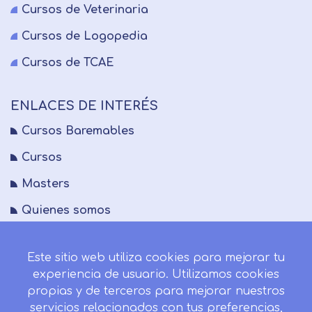
Cursos de Veterinaria
Cursos de Logopedia
Cursos de TCAE
ENLACES DE INTERÉS
Cursos Baremables
Cursos
Masters
Quienes somos
FAQs
Este sitio web utiliza cookies para mejorar tu
Blog
experiencia de usuario. Utilizamos cookies
Mapa del sitio
propias y de terceros para mejorar nuestros
servicios relacionados con tus preferencias,