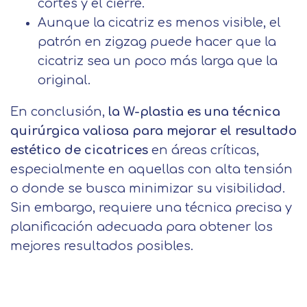
cortes y el cierre.
Después de aceptar, no volveremos a
explica en la información adicional
Acepto el tratamiento de mis datos con la
mostrarle este mensaje.
Aunque la cicatriz es menos visible, el
finalidad prevista en la información
básica.
patrón en zigzag puede hacer que la
Información adicional
aquí
Seguir navegando
cicatriz sea un poco más larga que la
Acepto el tratamiento de mis datos con la
original.
Leer más
finalidad prevista en la información
básica
En conclusión,
la W-plastia es una técnica
quirúrgica valiosa para mejorar el resultado
estético de cicatrices
en áreas críticas,
especialmente en aquellas con alta tensión
o donde se busca minimizar su visibilidad.
Sin embargo, requiere una técnica precisa y
planificación adecuada para obtener los
mejores resultados posibles.