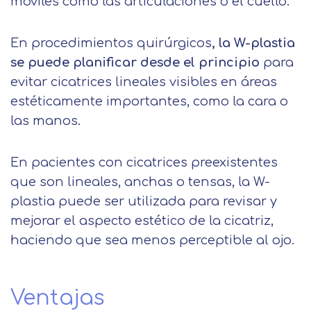
móviles como las articulaciones o el cuello.
En procedimientos quirúrgicos
, la W-plastia
se puede planificar desde el principio
para
evitar cicatrices lineales visibles en áreas
estéticamente importantes, como la cara o
Solicitar
las manos.
información
En pacientes con cicatrices preexistentes
que son lineales, anchas o tensas, la W-
Nombre
plastia puede ser utilizada para revisar y
mejorar el aspecto estético de la cicatriz,
Apellidos
haciendo que sea menos perceptible al ojo.
Solicitar
Telefono
Ventajas