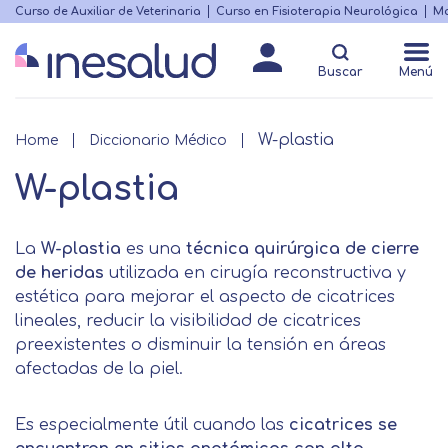
Skip
Curso de Auxiliar de Veterinaria
Curso en Fisioterapia Neurológica
Ma
Menú
to
Matricularme
destacado
main
Buscar
Menú
content
W-plastia
Breadcrumb
Home
Diccionario Médico
W-plastia
La
W-plastia
es una
técnica quirúrgica de cierre
de heridas
utilizada en cirugía reconstructiva y
estética para mejorar el aspecto de cicatrices
lineales, reducir la visibilidad de cicatrices
preexistentes o disminuir la tensión en áreas
afectadas de la piel.
Es especialmente útil cuando las
cicatrices se