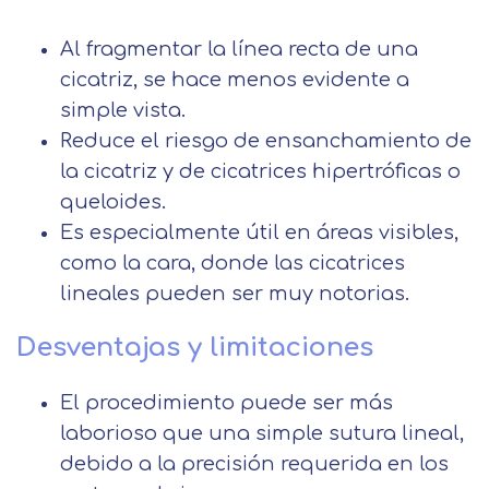
información
Centro de
Email
Al fragmentar la línea recta de una
preferencia de
Mail
cicatriz, se hace menos evidente a
privacidad
simple vista.
Mensaje
Reduce el riesgo de ensanchamiento de
Nombre
Utilizamos cookies propias y de terceros
la cicatriz y de cicatrices hipertróficas o
para mejorar nuestros servicios
Información básica sobre Protección
queloides.
relacionados con tus preferencias,
de Datos .
Haz clic aquí
Apellido
Es especialmente útil en áreas visibles,
mediante el análisis de tus hábitos de
Responsable EUROINNOVA
como la cara, donde las cicatrices
navegación. En caso de que rechace las
BUSINESS SCHOOL, S.L. Finalidad
lineales pueden ser muy notorias.
cookies, no podremos asegurarle el
Información académica y comercial
Teléfono
País
correcto funcionamiento de las distintas
de nuestros servicios de enseñanza
Desventajas y limitaciones
funcionalidades de nuestra página web.
Legitimación Consentimiento del
interesado Destinatarios Encargados
Mensaje
del tratamiento para cumplir con las
El procedimiento puede ser más
Puede obtener más información en
finalidades Derechos Acceder,
laborioso que una simple sutura lineal,
nuestra
política de cookies.
rectificar y suprimir los datos, así
Información básica sobre
debido a la precisión requerida en los
como otros derechos, como se
Protección de Datos .
Haz clic aquí