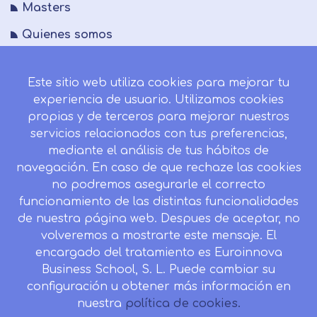
Masters
Quienes somos
FAQs
Este sitio web utiliza cookies para mejorar tu
Blog
experiencia de usuario. Utilizamos cookies
Mapa del sitio
propias y de terceros para mejorar nuestros
servicios relacionados con tus preferencias,
Desistir contrato aquí
mediante el análisis de tus hábitos de
navegación. En caso de que rechaze las cookies
no podremos asegurarle el correcto
funcionamiento de las distintas funcionalidades
CONTACTO
de nuestra página web. Despues de aceptar, no
Camino de la Torrecilla N.º 30 EDIFICIO EDUCA
volveremos a mostrarte este mensaje. El
EDTECH, C.P. 18.200, Maracena (Granada)
encargado del tratamiento es Euroinnova
Business School, S. L. Puede cambiar su
958 050 746
configuración u obtener más información en
Horario de atención al cliente:
nuestra
política de cookies.
Lunes a viernes: 9.00h a 20.00h.