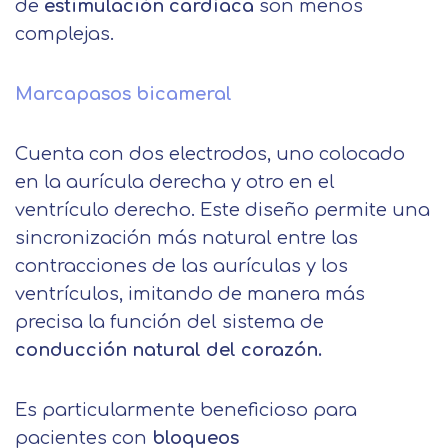
de
estimulación cardíaca
son menos
complejas.
Marcapasos bicameral
Cuenta con dos electrodos, uno colocado
Solicitar
en la aurícula derecha y otro en el
información
ventrículo derecho. Este diseño permite una
sincronización más natural entre las
Nombre
contracciones de las aurículas y los
ventrículos, imitando de manera más
precisa la función del sistema de
Apellidos
conducción natural del corazón.
Solicitar
Telefono
Es particularmente beneficioso para
pacientes con
bloqueos
información