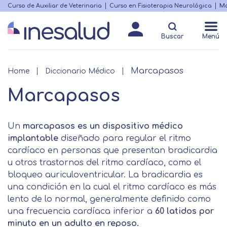
Skip
Curso de Auxiliar de Veterinaria
Curso en Fisioterapia Neurológica
Ma
Menú
to
Matricularme
destacado
main
Buscar
Menú
content
Marcapasos
Breadcrumb
Home
Diccionario Médico
Marcapasos
Un
marcapasos es un dispositivo médico
implantable
diseñado para regular el ritmo
cardíaco en personas que presentan bradicardia
u otros trastornos del ritmo cardíaco, como el
bloqueo auriculoventricular. La bradicardia es
una condición en la cual el ritmo cardíaco es más
lento de lo normal, generalmente definido como
una frecuencia cardíaca inferior a
60 latidos por
minuto en un adulto en reposo.