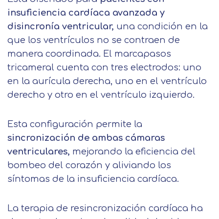
explica en la información adicional
Acepto el tratamiento de mis datos con la
mostrarle este mensaje.
finalidad prevista en la información
insuficiencia cardíaca avanzada y
básica.
disincronía ventricular,
una condición en la
Información adicional
aquí
Seguir navegando
que los ventrículos no se contraen de
Acepto el tratamiento de mis datos con la
Leer más
manera coordinada. El marcapasos
finalidad prevista en la información
tricameral cuenta con tres electrodos: uno
básica
en la aurícula derecha, uno en el ventrículo
derecho y otro en el ventrículo izquierdo.
Esta configuración permite la
sincronización de ambas cámaras
ventriculares,
mejorando la eficiencia del
bombeo del corazón y aliviando los
síntomas de la insuficiencia cardíaca.
La terapia de resincronización cardíaca ha