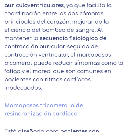
Centro de
auriculoventriculares
, ya que facilita la
Email
preferencia de
coordinación entre las dos cámaras
Mail
principales del corazón, mejorando la
privacidad
Mensaje
eficiencia del bombeo de sangre. Al
Nombre
mantener la
secuencia fisiológica de
Utilizamos cookies propias y de terceros
contracción auricular
seguida de
para mejorar nuestros servicios
Información básica sobre Protección
contracción ventricular, el marcapasos
relacionados con tus preferencias,
de Datos .
Haz clic aquí
Apellido
mediante el análisis de tus hábitos de
Responsable EUROINNOVA
bicameral puede reducir síntomas como la
navegación. En caso de que rechace las
BUSINESS SCHOOL, S.L. Finalidad
fatiga y el mareo, que son comunes en
cookies, no podremos asegurarle el
Información académica y comercial
Teléfono
País
pacientes con ritmos cardíacos
correcto funcionamiento de las distintas
de nuestros servicios de enseñanza
inadecuados.
funcionalidades de nuestra página web.
Legitimación Consentimiento del
interesado Destinatarios Encargados
Mensaje
del tratamiento para cumplir con las
Marcapasos tricameral o de
Puede obtener más información en
finalidades Derechos Acceder,
resincronización cardíaca
nuestra
política de cookies.
rectificar y suprimir los datos, así
Información básica sobre
como otros derechos, como se
Protección de Datos .
Haz clic aquí
Después de aceptar, no volveremos a
Está diseñado para
pacientes con