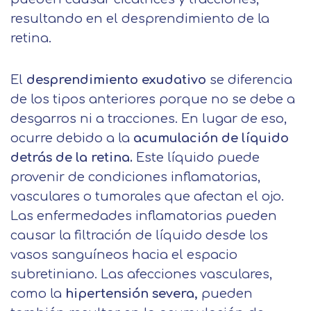
resultando en el desprendimiento de la
Nombre
retina.
Apellidos
El
desprendimiento exudativo
se diferencia
de los tipos anteriores porque no se debe a
Solicitar
Telefono
desgarros ni a tracciones. En lugar de eso,
ocurre debido a la
acumulación de líquido
información
Centro de
detrás de la retina.
Este líquido puede
Email
preferencia de
provenir de condiciones inflamatorias,
Mail
vasculares o tumorales que afectan el ojo.
privacidad
Mensaje
Las enfermedades inflamatorias pueden
causar la filtración de líquido desde los
Nombre
Utilizamos cookies propias y de terceros
vasos sanguíneos hacia el espacio
para mejorar nuestros servicios
Información básica sobre Protección
subretiniano. Las afecciones vasculares,
relacionados con tus preferencias,
de Datos .
Haz clic aquí
Apellido
como la
hipertensión severa,
pueden
mediante el análisis de tus hábitos de
Responsable EUROINNOVA
navegación. En caso de que rechace las