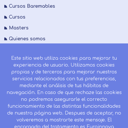
Cursos Baremables
Cursos
Masters
Quienes somos
FAQs
Este sitio web utiliza cookies para mejorar tu
Blog
experiencia de usuario. Utilizamos cookies
Mapa del sitio
propias y de terceros para mejorar nuestros
servicios relacionados con tus preferencias,
Desistir contrato aquí
mediante el análisis de tus hábitos de
navegación. En caso de que rechaze las cookies
no podremos asegurarle el correcto
funcionamiento de las distintas funcionalidades
CONTACTO
de nuestra página web. Despues de aceptar, no
Camino de la Torrecilla N.º 30 EDIFICIO EDUCA
volveremos a mostrarte este mensaje. El
EDTECH, C.P. 18.200, Maracena (Granada)
encargado del tratamiento es Euroinnova