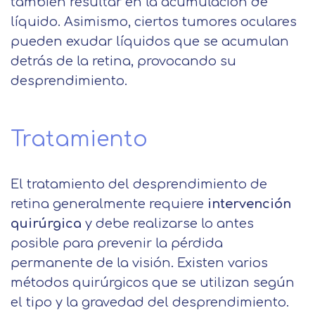
BUSINESS SCHOOL, S.L. Finalidad
también resultar en la acumulación de
cookies, no podremos asegurarle el
Información académica y comercial
líquido. Asimismo, ciertos tumores oculares
Teléfono
País
correcto funcionamiento de las distintas
de nuestros servicios de enseñanza
pueden exudar líquidos que se acumulan
funcionalidades de nuestra página web.
Legitimación Consentimiento del
detrás de la retina, provocando su
interesado Destinatarios Encargados
Mensaje
desprendimiento.
del tratamiento para cumplir con las
Puede obtener más información en
finalidades Derechos Acceder,
nuestra
política de cookies.
rectificar y suprimir los datos, así
Información básica sobre
Tratamiento
como otros derechos, como se
Protección de Datos .
Haz clic aquí
Después de aceptar, no volveremos a
explica en la información adicional
Acepto el tratamiento de mis datos con la
mostrarle este mensaje.
finalidad prevista en la información
básica.
El tratamiento del desprendimiento de
Información adicional
aquí
Seguir navegando
retina generalmente requiere
intervención
Acepto el tratamiento de mis datos con la
quirúrgica
y debe realizarse lo antes
Leer más
finalidad prevista en la información
posible para prevenir la pérdida
básica
permanente de la visión. Existen varios
métodos quirúrgicos que se utilizan según
el tipo y la gravedad del desprendimiento.