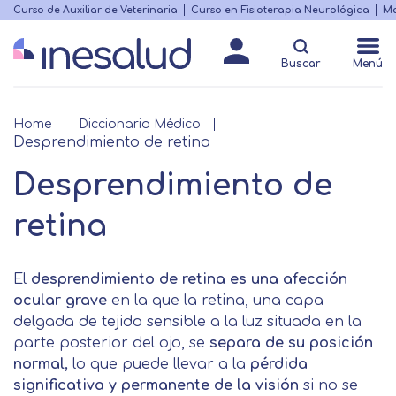
Skip
Curso de Auxiliar de Veterinaria
Curso en Fisioterapia Neurológica
Ma
Menú
to
Matricularme
destacado
main
Buscar
Menú
content
Breadcrumb
Home
Diccionario Médico
Desprendimiento de retina
Desprendimiento de
retina
El
desprendimiento de retina es una afección
ocular grave
en la que la retina, una capa
delgada de tejido sensible a la luz situada en la
parte posterior del ojo, se
separa de su posición
normal,
lo que puede llevar a la
pérdida
significativa y permanente de la visión
si no se