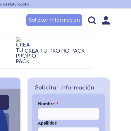
o de Naturopatía
Solicitar Información
esos
Becas y financiación
Claustro
CREA TU PROPIO PACK
logía
logía
Nutrición
Nutrición
TCAE
Logopedia
 no sanitario
Solicitar información
Nombre
*
Apellidos