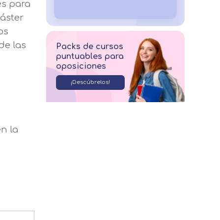
es para
máster
os
de las
Packs de cursos
puntuables para
oposiciones
¡Descúbrelos!
n la