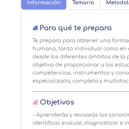
Información
Temario
Metodol
Para qué te prepara
Te prepara para obtener una forma
humano, tanto individual como en e
desde los diferentes ámbitos de la p
objetivo de proporcionar a los estud
competencias, instrumentos y cono
especializada, completa y multidisci
Centro de prefer
Utilizamos cookies propias y de t
Objetivos
análisis de tus hábitos de navega
funcionamiento de las distintas f
- Aprenderás y revisarás los conoci
identificar, evaluar, diagnosticar e i