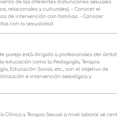
en nuestra
política de cookies.
iento de las diferentes disfunciones sexuales
de nuestros servicios de enseñanza Legitimación
, relacionales y culturales). - Conocer el
Consentimiento del interesado Destinatarios
s a mostrarle este mensaje.
sos de intervención con familias. - Conocer
Mensaje
Encargados del tratamiento para cumplir con las
das con la sexualidad.
finalidades Derechos Acceder, rectificar y suprimir
Seguir navegando
los datos, así como otros derechos, como se explica
Información básica sobre Protección de Datos .
en la información adicional
Haz clic aquí
Acepto el tratamiento de mis datos con la finalidad prevista
en la información básica.
Información adicional
aquí
 de pareja está dirigido a profesionales del ámbi
y la educación como la Pedagogía, Terapia
Acepto el tratamiento de mis datos con la finalidad prevista
en la información básica
ía, Educación Social, etc., con el objetivo de
bilización e intervención sexológica y
 Clínica y Terapia Sexual a nivel laboral se cen