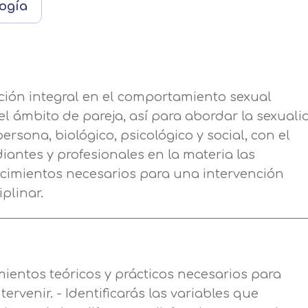
ogía
Nombre
Apellidos
ción integral en el comportamiento sexual
Telefono
Solicitar información
l ámbito de pareja, así para abordar la sexuali
ersona, biológico, psicológico y social, con el
iantes y profesionales en la materia las
Mail
Email
cimientos necesarios para una intervención
plinar.
encia de privacidad
Nombre
Mensaje
erceros para mejorar nuestros servicios relacionados c
Apellido
ción. En caso de que rechace las cookies, no podremo
Información básica sobre Protección de Datos .
uncionalidades de nuestra página web.
Haz clic aquí
mientos teóricos y prácticos necesarios para
Responsable EUROINNOVA BUSINESS SCHOOL,
ntervenir. - Identificarás las variables que
Teléfono
País
S.L. Finalidad Información académica y comercial