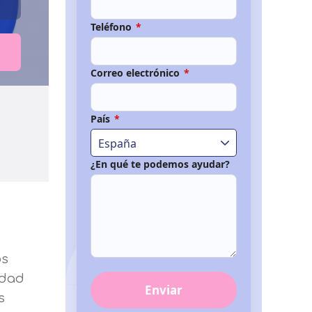
Teléfono
*
Correo electrónico
*
País
*
España
¿En qué te podemos ayudar?
os
edad
Enviar
s