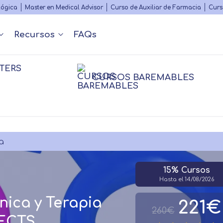
Skip
lógica
Master en Medical Advisor
Curso de Auxiliar de Farmacia
Curs
to
main
Recursos
FAQs
content
TERS
Nuestros contenidos
Diccionario Médico
s
 y Podcast
Rankings
Congr
CURSOS BAREMABLES
Matricularme
nfermería
nfermería
Farmacia
Farmacia
Psico
Psico
sioterapia
Fisioterapia
Logopedia
Personal
a
15% Cursos
Hasta el 14/08/2026
nica y Terapia
221€
260€
 ECTS