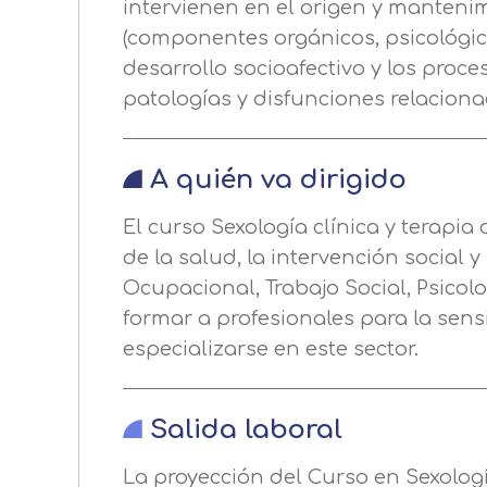
Puede obtener más información 
intervienen en el origen y mantenim
(componentes orgánicos, psicológicos
Después de aceptar, no volveremo
desarrollo socioafectivo y los proce
patologías y disfunciones relaciona
A quién va dirigido
El curso Sexología clínica y terapia
de la salud, la intervención social 
Ocupacional, Trabajo Social, Psicolog
formar a profesionales para la sensi
especializarse en este sector.
Salida laboral
La proyección del Curso en Sexología