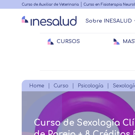
Highlighted
Curso de Auxiliar de Veterinaria
Curso en Fisioterapia Neuro
menu
Sobre INESALUD
Main
navigation
CURSOS
MAS
Quiénes somos
Actualidad Sanitaria
Acreditacione
Webinars
Menu
secundario
Medicina
Medicina
E
E
Veterinaria
Veterinaria
Fi
Breadcrumb
Home
Curso
Psicología
Sexologí
Curso de Sexología Clí
de Pareja + 8 Créditos