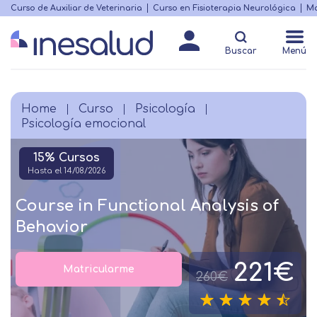
Skip
Curso de Auxiliar de Veterinaria
Curso en Fisioterapia Neurológica
Ma
Menú
to
Matricularme
destacado
main
Buscar
Menú
content
Home
Curso
Psicología
Breadcrumb
Psicología emocional
15% Cursos
Hasta el 14/08/2026
Course in Functional Analysis of
Behavior
221€
Matricularme
260€