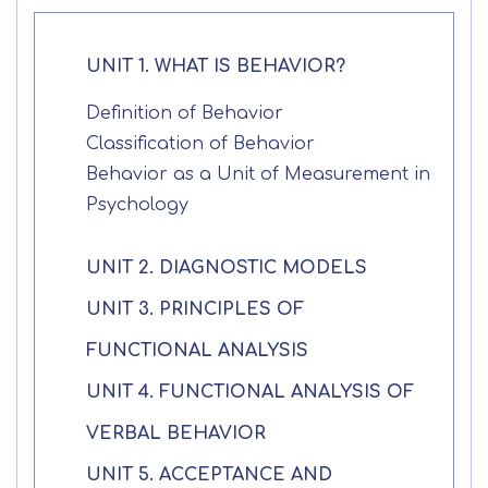
Apellidos
UNIT 1. WHAT IS BEHAVIOR?
Solicitar
Telefono
Definition of Behavior
información
Classification of Behavior
Centro de
Behavior as a Unit of Measurement in
Email
preferencia de
Psychology
Mail
privacidad
Mensaje
UNIT 2. DIAGNOSTIC MODELS
Nombre
Utilizamos cookies propias y de terceros
UNIT 3. PRINCIPLES OF
para mejorar nuestros servicios
Información básica sobre Protección
FUNCTIONAL ANALYSIS
relacionados con tus preferencias,
de Datos .
Haz clic aquí
Apellido
mediante el análisis de tus hábitos de
Responsable EUROINNOVA
UNIT 4. FUNCTIONAL ANALYSIS OF
navegación. En caso de que rechace las
BUSINESS SCHOOL, S.L. Finalidad
cookies, no podremos asegurarle el
VERBAL BEHAVIOR
Información académica y comercial
Teléfono
País
correcto funcionamiento de las distintas
de nuestros servicios de enseñanza
UNIT 5. ACCEPTANCE AND
funcionalidades de nuestra página web.
Legitimación Consentimiento del