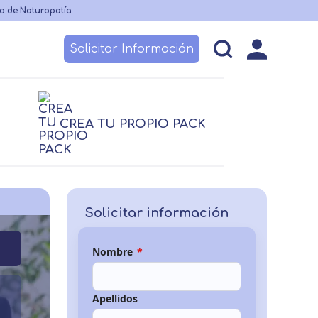
o de Naturopatía
Solicitar Información
esos
Becas y financiación
Claustro
CREA TU PROPIO PACK
Nutrición
logía
logía
Nutrición
 no sanitario
Logopedia
TCAE
Solicitar información
Nombre
*
Apellidos