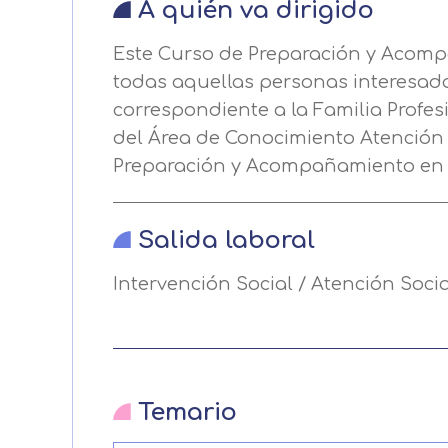
Puede obtener más información 
A quién va dirigido
Este Curso de Preparación y Acompa
Después de aceptar, no volveremo
todas aquellas personas interesada
correspondiente a la Familia Profe
del Área de Conocimiento Atención 
Preparación y Acompañamiento en l
Salida laboral
Intervención Social / Atención Socia
Temario