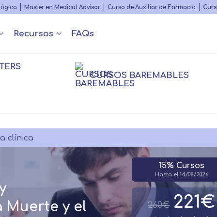
Skip
lógica
Master en Medical Advisor
Curso de Auxiliar de Farmacia
Curs
to
main
Recursos
FAQs
content
TERS
Nuestros contenidos
Diccionario Médico
s
 y Podcast
Rankings
Congr
CURSOS BAREMABLES
Matricularme
nfermería
nfermería
Farmacia
Farmacia
Psico
Psico
Fisioterapia
Personal
sioterapia
Logopedia
a clínica
15% Cursos
Hasta el 14/08/2026
y
221€
 Muerte y el
260€