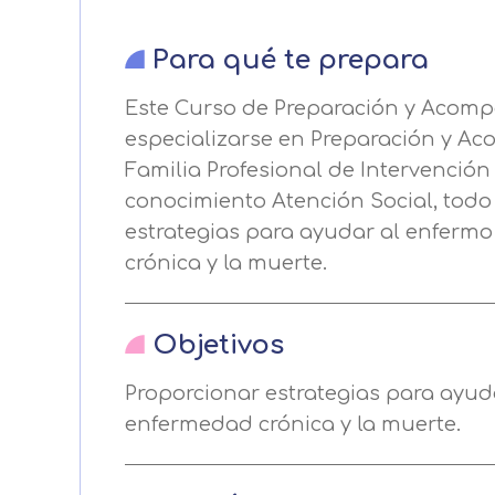
Para qué te prepara
Este Curso de Preparación y Acomp
especializarse en Preparación y Ac
Familia Profesional de Intervenció
conocimiento Atención Social, todo 
estrategias para ayudar al enfermo 
crónica y la muerte.
Centro de prefer
Objetivos
Utilizamos cookies propias y de t
Proporcionar estrategias para ayuda
análisis de tus hábitos de navega
enfermedad crónica y la muerte.
funcionamiento de las distintas f