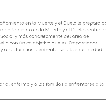
Nombre
Apellidos
añamiento en la Muerte y el Duelo le prepara p
ompañamiento en la Muerte y el Duelo dentro de
n Social y más concretamente del área de
Telefono
Solicitar información
ello con único objetivo que es: Proporcionar
y a las familias a enfrentarse a la enfermedad
Mail
Email
encia de privacidad
Nombre
Mensaje
erceros para mejorar nuestros servicios relacionados c
r al enfermo y a las familias a enfrentarse a la
Apellido
ción. En caso de que rechace las cookies, no podremo
Información básica sobre Protección de Datos .
uncionalidades de nuestra página web.
Haz clic aquí
Responsable EUROINNOVA BUSINESS SCHOOL,
Teléfono
País
S.L. Finalidad Información académica y comercial