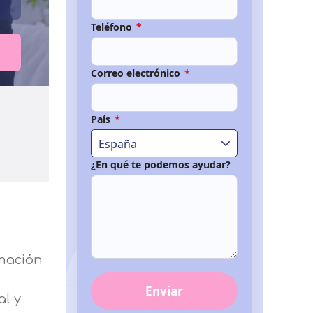
Teléfono
*
Correo electrónico
*
País
*
España
¿En qué te podemos ayudar?
rmación
Enviar
al y