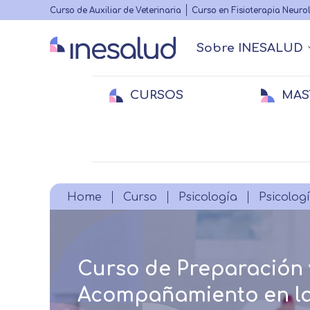
Highlighted
Curso de Auxiliar de Veterinaria
Curso en Fisioterapia Neuro
menu
Sobre INESALUD
Main
navigation
CURSOS
MAS
Quiénes somos
Actualidad Sanitaria
Acreditacione
Webinars
Menu
secundario
Medicina
Medicina
E
E
Veterinaria
Veterinaria
Fi
Breadcrumb
Home
Curso
Psicología
Psicologí
Curso de Preparación 
Acompañamiento en la