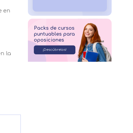
e en
Packs de cursos
puntuables para
oposiciones
¡Descúbrelos!
n la