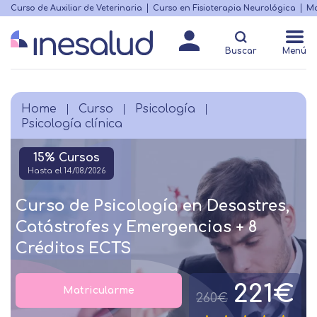
Skip
Curso de Auxiliar de Veterinaria
Curso en Fisioterapia Neurológica
Ma
Menú
to
Matricularme
destacado
main
Buscar
Menú
content
Home
Curso
Psicología
Breadcrumb
Psicología clínica
15% Cursos
Hasta el 14/08/2026
Curso de Psicología en Desastres,
Catástrofes y Emergencias + 8
Créditos ECTS
221€
Matricularme
260€