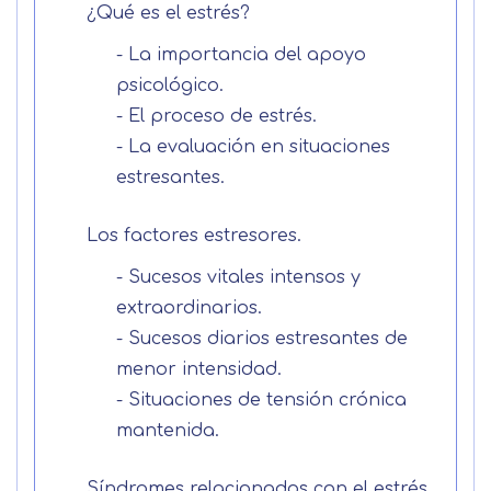
información
¿Qué es el estrés?
- La importancia del apoyo
Nombre
psicológico.
- El proceso de estrés.
- La evaluación en situaciones
Apellidos
estresantes.
Solicitar
Telefono
Los factores estresores.
información
Centro de
- Sucesos vitales intensos y
Email
extraordinarios.
preferencia de
- Sucesos diarios estresantes de
Mail
privacidad
menor intensidad.
Mensaje
- Situaciones de tensión crónica
Nombre
Utilizamos cookies propias y de terceros
mantenida.
para mejorar nuestros servicios
Información básica sobre Protección
relacionados con tus preferencias,
de Datos .
Haz clic aquí
Síndromes relacionados con el estrés.