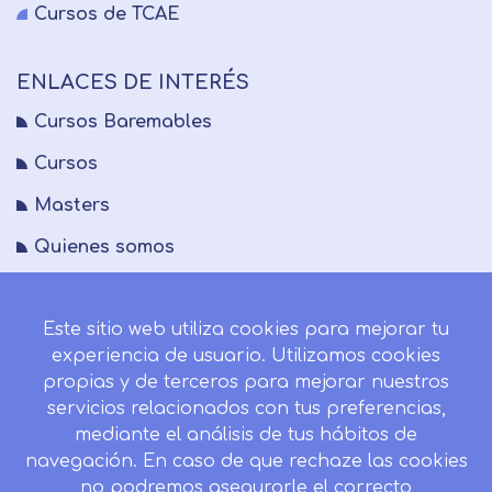
Cursos de TCAE
ENLACES DE INTERÉS
Cursos Baremables
Cursos
Masters
Quienes somos
FAQs
Este sitio web utiliza cookies para mejorar tu
Blog
experiencia de usuario. Utilizamos cookies
Mapa del sitio
propias y de terceros para mejorar nuestros
servicios relacionados con tus preferencias,
Desistir contrato aquí
mediante el análisis de tus hábitos de
navegación. En caso de que rechaze las cookies
no podremos asegurarle el correcto