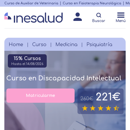
Skip
Curso de Auxiliar de Veterinaria
Curso en Fisioterapia Neurológica
Ma
Menú
to
Matricularme
destacado
main
Buscar
Menú
content
Home
Curso
Medicina
Psiquiatría
Breadcrumb
15% Cursos
Hasta el 14/08/2026
Curso en Discapacidad Intelectual
221€
Matricularme
260€