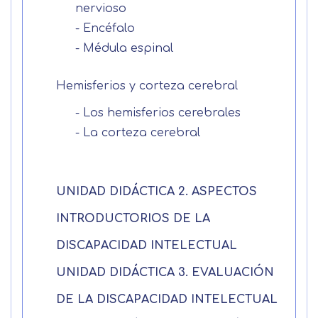
nervioso
Solicitar
- Encéfalo
información
- Médula espinal
Hemisferios y corteza cerebral
Nombre
- Los hemisferios cerebrales
- La corteza cerebral
Apellidos
UNIDAD DIDÁCTICA 2. ASPECTOS
Solicitar
Telefono
INTRODUCTORIOS DE LA
información
Centro de
Email
DISCAPACIDAD INTELECTUAL
preferencia de
Mail
UNIDAD DIDÁCTICA 3. EVALUACIÓN
privacidad
Mensaje
DE LA DISCAPACIDAD INTELECTUAL
Nombre