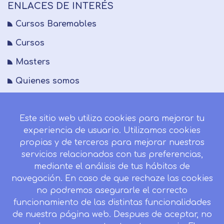
ENLACES DE INTERÉS
Cursos Baremables
Cursos
Masters
Quienes somos
FAQs
Este sitio web utiliza cookies para mejorar tu
Blog
experiencia de usuario. Utilizamos cookies
Mapa del sitio
propias y de terceros para mejorar nuestros
servicios relacionados con tus preferencias,
Desistir contrato aquí
mediante el análisis de tus hábitos de
navegación. En caso de que rechaze las cookies
no podremos asegurarle el correcto
funcionamiento de las distintas funcionalidades
CONTACTO
de nuestra página web. Despues de aceptar, no
Camino de la Torrecilla N.º 30 EDIFICIO EDUCA