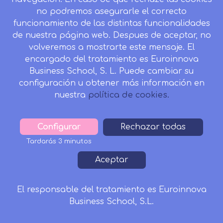
no podremos asegurarle el correcto
funcionamiento de las distintas funcionalidades
CONTACTO
de nuestra página web. Despues de aceptar, no
Camino de la Torrecilla N.º 30 EDIFICIO EDUCA
volveremos a mostrarte este mensaje. El
EDTECH, C.P. 18.200, Maracena (Granada)
encargado del tratamiento es Euroinnova
958 050 746
Business School, S. L. Puede cambiar su
configuración u obtener más información en
Horario de atención al cliente:
nuestra
política de cookies.
Lunes a viernes: 9.00h a 20.00h.
Sábados : 10h a 14h.
formacion@inesalud.com
Configurar
Withdraw
Rechazar todas
consent
Tardarás 3 minutos
Aviso Legal
Condiciones de Matriculación
Footer
Aceptar
Política de Privacidad
Política de Cookies
Canal de denuncias
Tablón de Anuncios
El responsable del tratamiento es Euroinnova
200€
170€
Business School, S.L.
Matricularme
Solicitar Información