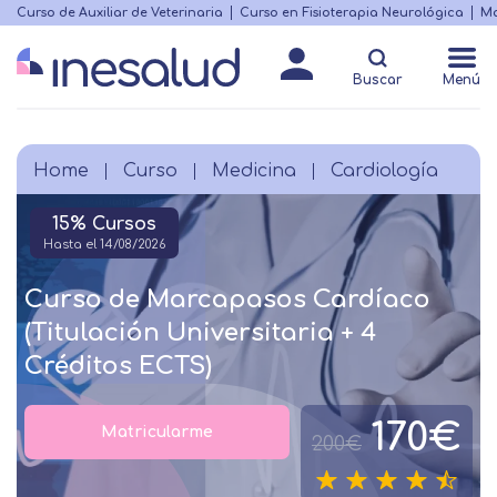
Skip
Curso de Auxiliar de Veterinaria
Curso en Fisioterapia Neurológica
Ma
Menú
to
Matricularme
destacado
main
Buscar
Menú
content
Home
Curso
Medicina
Cardiología
Breadcrumb
15% Cursos
Hasta el 14/08/2026
Curso de Marcapasos Cardíaco
(Titulación Universitaria + 4
Créditos ECTS)
170€
Matricularme
200€