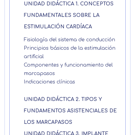
UNIDAD DIDÁCTICA 1. CONCEPTOS
FUNDAMENTALES SOBRE LA
Apellidos
ESTIMULACIÓN CARDÍACA
Solicitar
Telefono
Fisiología del sistema de conducción
Principios básicos de la estimulación
información
Centro de
artificial
Email
preferencia de
Componentes y funcionamiento del
Mail
marcapasos
privacidad
Mensaje
Indicaciones clínicas
Nombre
Utilizamos cookies propias y de terceros
UNIDAD DIDÁCTICA 2. TIPOS Y
para mejorar nuestros servicios
Información básica sobre Protección
relacionados con tus preferencias,
de Datos .
Haz clic aquí
FUNDAMENTOS ASISTENCIALES DE
Apellido
mediante el análisis de tus hábitos de
Responsable EUROINNOVA
LOS MARCAPASOS
navegación. En caso de que rechace las
BUSINESS SCHOOL, S.L. Finalidad
cookies, no podremos asegurarle el
Información académica y comercial
Teléfono
País
UNIDAD DIDÁCTICA 3. IMPLANTE