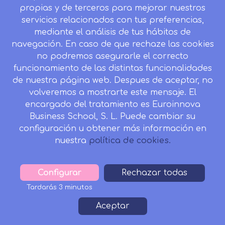
Mapa del sitio
propias y de terceros para mejorar nuestros
servicios relacionados con tus preferencias,
Desistir contrato aquí
mediante el análisis de tus hábitos de
navegación. En caso de que rechaze las cookies
no podremos asegurarle el correcto
funcionamiento de las distintas funcionalidades
CONTACTO
de nuestra página web. Despues de aceptar, no
Camino de la Torrecilla N.º 30 EDIFICIO EDUCA
volveremos a mostrarte este mensaje. El
EDTECH, C.P. 18.200, Maracena (Granada)
encargado del tratamiento es Euroinnova
958 050 746
Business School, S. L. Puede cambiar su
configuración u obtener más información en
Horario de atención al cliente:
nuestra
política de cookies.
Lunes a viernes: 9.00h a 20.00h.
Sábados : 10h a 14h.
formacion@inesalud.com
Configurar
Withdraw
Rechazar todas
consent
Tardarás 3 minutos
Aviso Legal
Condiciones de Matriculación
Footer
Aceptar
Política de Privacidad
Política de Cookies