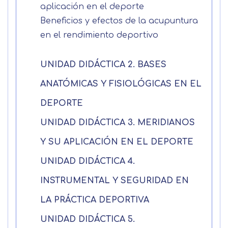
aplicación en el deporte
Nombre
Beneficios y efectos de la acupuntura
en el rendimiento deportivo
Apellidos
UNIDAD DIDÁCTICA 2. BASES
Solicitar
Telefono
ANATÓMICAS Y FISIOLÓGICAS EN EL
información
DEPORTE
Centro de
Email
UNIDAD DIDÁCTICA 3. MERIDIANOS
preferencia de
Mail
Y SU APLICACIÓN EN EL DEPORTE
privacidad
Mensaje
UNIDAD DIDÁCTICA 4.
Nombre
Utilizamos cookies propias y de terceros
INSTRUMENTAL Y SEGURIDAD EN
para mejorar nuestros servicios
Información básica sobre Protección
LA PRÁCTICA DEPORTIVA
relacionados con tus preferencias,
de Datos .
Haz clic aquí
Apellido
mediante el análisis de tus hábitos de
Responsable EUROINNOVA
UNIDAD DIDÁCTICA 5.
navegación. En caso de que rechace las
BUSINESS SCHOOL, S.L. Finalidad