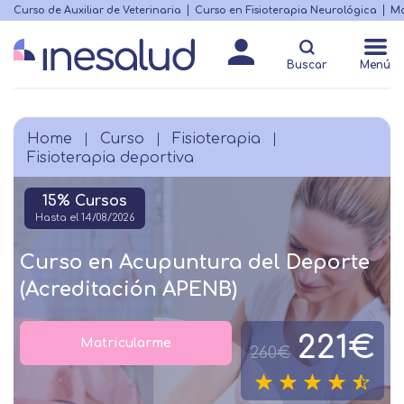
Skip
Curso de Auxiliar de Veterinaria
Curso en Fisioterapia Neurológica
Ma
Menú
to
Matricularme
destacado
main
Buscar
Menú
content
Home
Curso
Fisioterapia
Breadcrumb
Fisioterapia deportiva
15% Cursos
Hasta el 14/08/2026
Curso en Acupuntura del Deporte
(Acreditación APENB)
221€
Matricularme
260€