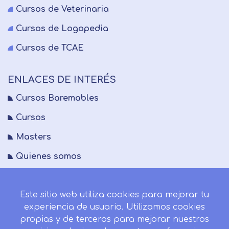
Cursos de Veterinaria
Cursos de Logopedia
Cursos de TCAE
ENLACES DE INTERÉS
Cursos Baremables
Cursos
Masters
Quienes somos
FAQs
Este sitio web utiliza cookies para mejorar tu
Blog
experiencia de usuario. Utilizamos cookies
Mapa del sitio
propias y de terceros para mejorar nuestros