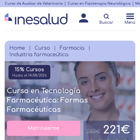
Skip
Curso de Auxiliar de Veterinaria
Curso en Fisioterapia Neurológica
Ma
Menú
to
Matricularme
destacado
main
Buscar
Menú
content
Home
Curso
Farmacia
Breadcrumb
Industria farmaceútica
15% Cursos
Hasta el 14/08/2026
Curso en Tecnología
Farmacéutica: Formas
Farmacéuticas
221€
Matricularme
260€