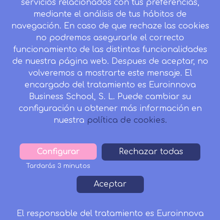
servicios relacionados con tus preferencias,
Desistir contrato aquí
mediante el análisis de tus hábitos de
navegación. En caso de que rechaze las cookies
no podremos asegurarle el correcto
funcionamiento de las distintas funcionalidades
CONTACTO
de nuestra página web. Despues de aceptar, no
Camino de la Torrecilla N.º 30 EDIFICIO EDUCA
volveremos a mostrarte este mensaje. El
EDTECH, C.P. 18.200, Maracena (Granada)
encargado del tratamiento es Euroinnova
958 050 746
Business School, S. L. Puede cambiar su
configuración u obtener más información en
Horario de atención al cliente:
nuestra
política de cookies.
Lunes a viernes: 9.00h a 20.00h.
Sábados : 10h a 14h.
formacion@inesalud.com
Configurar
Withdraw
Rechazar todas
consent
Tardarás 3 minutos
Aviso Legal
Condiciones de Matriculación
Footer
Aceptar
Política de Privacidad
Política de Cookies
Canal de denuncias
Tablón de Anuncios
El responsable del tratamiento es Euroinnova
260€
221€