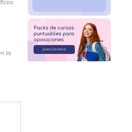
ficos
Packs de cursos
puntuables para
oposiciones
¡Descúbrelos!
n la