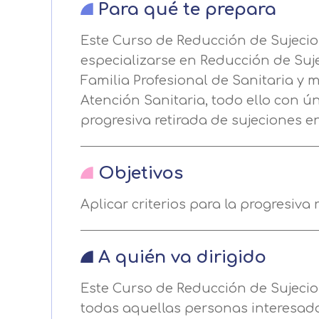
Para qué te prepara
Este Curso de Reducción de Sujeci
especializarse en Reducción de Suj
Familia Profesional de Sanitaria y
Atención Sanitaria, todo ello con úni
progresiva retirada de sujeciones 
Objetivos
Centro de prefer
Aplicar criterios para la progresiv
Utilizamos cookies propias y de t
A quién va dirigido
análisis de tus hábitos de navega
funcionamiento de las distintas f
Este Curso de Reducción de Sujecio
todas aquellas personas interesada