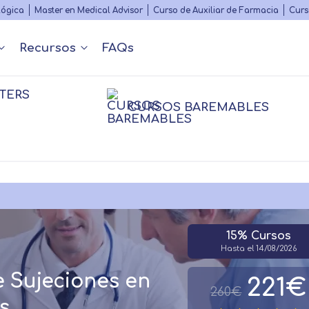
Skip
lógica
Master en Medical Advisor
Curso de Auxiliar de Farmacia
Curs
to
main
Recursos
FAQs
content
TERS
Nuestros contenidos
Diccionario Médico
s
 y Podcast
Rankings
Congr
CURSOS BAREMABLES
Matricularme
nfermería
nfermería
Farmacia
Farmacia
Psico
Psico
Fisioterapia
sioterapia
Logopedia
Personal
15% Cursos
Hasta el 14/08/2026
 Sujeciones en
221€
260€
s