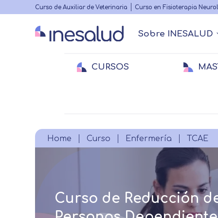
Highlighted
Curso de Auxiliar de Veterinaria
Curso en Fisioterapia Neuro
menu
Sobre INESALUD
Main
navigation
CURSOS
MAS
Quiénes somos
Actualidad Sanitaria
Acreditacione
Webinars
Menu
secundario
Medicina
Medicina
E
E
Veterinaria
Veterinaria
Fi
Breadcrumb
Home
Curso
Enfermería
TCAE
Curso de Reducción de
Personas Dependiente