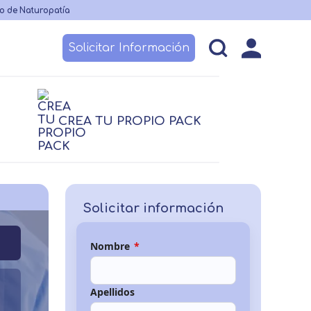
o de Naturopatía
Solicitar Información
esos
Becas y financiación
Claustro
CREA TU PROPIO PACK
logía
logía
Nutrición
Nutrición
Logopedia
TCAE
 no sanitario
Solicitar información
Nombre
*
Apellidos