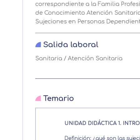
Puede obtener más información 
correspondiente a la Familia Profe
de Conocimiento Atención Sanitaria
Después de aceptar, no volveremo
Sujeciones en Personas Dependient
Salida laboral
Sanitaria / Atención Sanitaria
Temario
UNIDAD DIDÁCTICA 1. INT
Definición: ¿qué son las suje