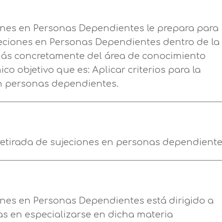
Nombre
ones en Personas Dependientes le prepara para
eciones en Personas Dependientes dentro de la
Apellidos
 más concretamente del área de conocimiento
co objetivo que es: Aplicar criterios para la
Telefono
Solicitar información
en personas dependientes.
Mail
Email
encia de privacidad
a retirada de sujeciones en personas dependiente
Nombre
Mensaje
erceros para mejorar nuestros servicios relacionados c
Apellido
ción. En caso de que rechace las cookies, no podremo
Información básica sobre Protección de Datos .
uncionalidades de nuestra página web.
Haz clic aquí
nes en Personas Dependientes está dirigido a
Responsable EUROINNOVA BUSINESS SCHOOL,
s en especializarse en dicha materia
Teléfono
País
S.L. Finalidad Información académica y comercial