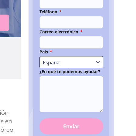
Teléfono
*
Correo electrónico
*
País
*
España
¿En qué te podemos ayudar?
ión
es en
Enviar
 área