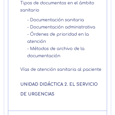
Después de aceptar, no volveremos a
Tipos de documentos en el ámbito
explica en la información adicional
Acepto el tratamiento de mis datos con la
mostrarle este mensaje.
finalidad prevista en la información
sanitario
básica.
Información adicional
aquí
- Documentación sanitaria
Seguir navegando
- Documentación administrativa
Acepto el tratamiento de mis datos con la
Leer más
finalidad prevista en la información
- Órdenes de prioridad en la
básica
atención
- Métodos de archivo de la
documentación
Vías de atención sanitaria al paciente
UNIDAD DIDÁCTICA 2. EL SERVICIO
DE URGENCIAS