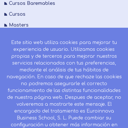
Cursos Baremables
Cursos
Masters
Quienes somos
Este sitio web utiliza cookies para mejorar tu
FAQs
experiencia de usuario. Utilizamos cookies
propias y de terceros para mejorar nuestros
Blog
servicios relacionados con tus preferencias,
Mapa del sitio
mediante el análisis de tus hábitos de
navegación. En caso de que rechaze las cookies
Desistir contrato aquí
no podremos asegurarle el correcto
funcionamiento de las distintas funcionalidades
de nuestra página web. Despues de aceptar, no
volveremos a mostrarte este mensaje. El
CONTACTO
encargado del tratamiento es Euroinnova
Camino de la Torrecilla N.º 30 EDIFICIO EDUCA
Business School, S. L. Puede cambiar su
EDTECH, C.P. 18.200, Maracena (Granada)
configuración u obtener más información en