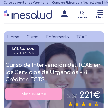
Skip
Curso de Auxiliar de Veterinaria
Curso en Fisioterapia Neurológica
Ma
Menú
to
Matricularme
destacado
main
Buscar
Menú
content
Home
Curso
Enfermería
TCAE
Breadcrumb
15% Cursos
Hasta el 14/08/2026
Curso de Intervención del TCAE en
los Servicios de Urgencias + 8
Créditos ECTS
221€
Matricularme
260€