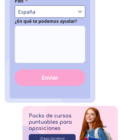
País
*
España
¿En qué te podemos ayudar?
Enviar
Packs de cursos
puntuables para
oposiciones
¡Descúbrelos!