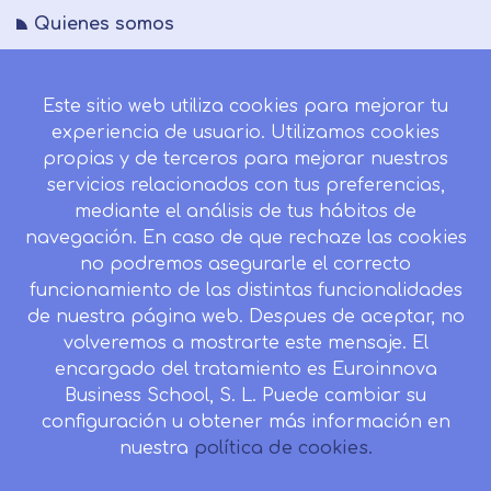
Quienes somos
FAQs
Este sitio web utiliza cookies para mejorar tu
Blog
experiencia de usuario. Utilizamos cookies
Mapa del sitio
propias y de terceros para mejorar nuestros
servicios relacionados con tus preferencias,
Desistir contrato aquí
mediante el análisis de tus hábitos de
navegación. En caso de que rechaze las cookies
no podremos asegurarle el correcto
funcionamiento de las distintas funcionalidades
CONTACTO
de nuestra página web. Despues de aceptar, no
Camino de la Torrecilla N.º 30 EDIFICIO EDUCA
volveremos a mostrarte este mensaje. El
EDTECH, C.P. 18.200, Maracena (Granada)
encargado del tratamiento es Euroinnova
958 050 746
Business School, S. L. Puede cambiar su
configuración u obtener más información en
Horario de atención al cliente:
nuestra
política de cookies.
Lunes a viernes: 9.00h a 20.00h.
Sábados : 10h a 14h.