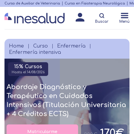
Skip
Curso de Auxiliar de Veterinaria
Curso en Fisioterapia Neurológica
Ma
Menú
to
Matricularme
destacado
main
Buscar
Menú
content
Home
Curso
Enfermería
Breadcrumb
Enfermería intensiva
15% Cursos
Hasta el 14/08/2026
Abordaje Diagnóstico y
Terapéutico en Cuidados
Intensivos (Titulación Universitaria
+ 4 Créditos ECTS)
170€
Matricularme