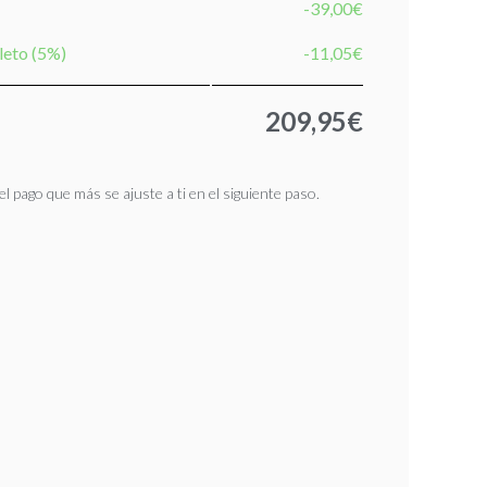
-39,00€
leto (5%)
-11,05€
209,95€
l pago que más se ajuste a ti en el siguiente paso.