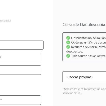
Skip
to
main
content
completa
Curso de Dactiloscopia
Descuentos no acumulabl
Obtenga un 5% de descuen
Recuerda revisar nuestro
descuentos.
This course has an active
* Será imprescindible presentar la d
situación actual.