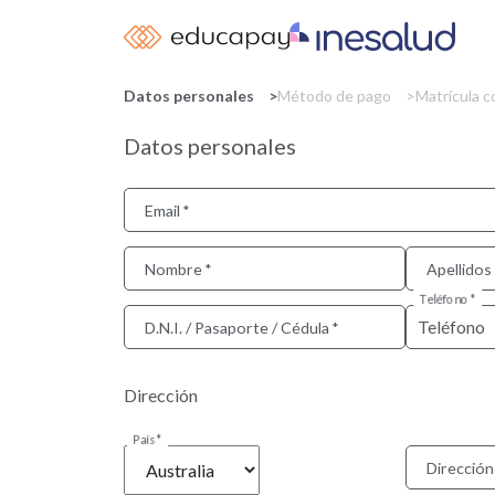
Datos personales
Método de pago
Matrícula 
Datos personales
Email
Nombre
Apellidos
Teléfono
D.N.I. / Pasaporte / Cédula
Dirección
País
Dirección