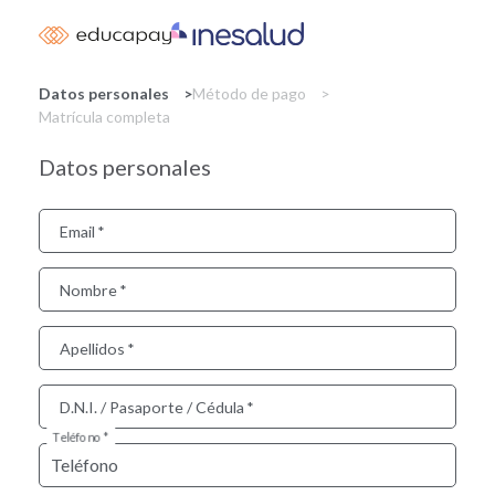
Skip
to
main
content
Datos personales
Método de pago
Matrícula completa
Datos personales
Email
Nombre
Apellidos
D.N.I. / Pasaporte / Cédula
Teléfono