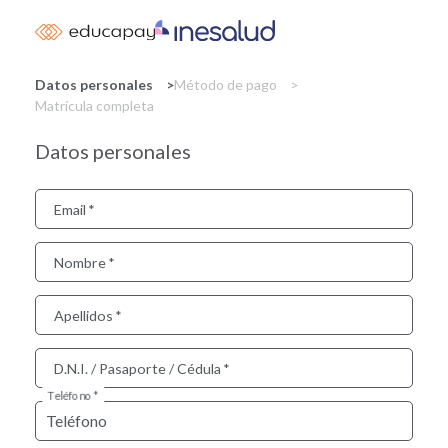
Skip
to
main
content
Datos personales
Método de pago
Matrícula completa
Datos personales
Email
Nombre
Apellidos
D.N.I. / Pasaporte / Cédula
Teléfono