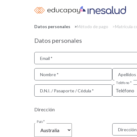
Datos personales
Método de pago
Matrícula 
Datos personales
Email
Nombre
Apellidos
Teléfono
D.N.I. / Pasaporte / Cédula
Dirección
País
Dirección