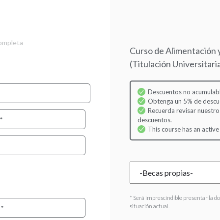
Skip
to
main
content
completa
Curso de Alimentación 
(Titulación Universitar
Descuentos no acumulabl
Obtenga un 5% de descuen
Recuerda revisar nuestro
descuentos.
This course has an active
* Será imprescindible presentar la d
situación actual.