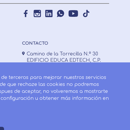
Leer más
CONTACTO
Camino de la Torrecilla N.º 30
EDIFICIO EDUCA EDTECH, C.P.
18.200, Maracena (Granada)
958 050 746
y de terceros para mejorar nuestros servicios
o de que rechaze las cookies no podremos
Horario de atención al cliente:
espues de aceptar, no volveremos a mostrarte
Lunes a viernes: 9.00h a 20.00h.
u configuración u obtener más información en
Sábados : 10h a 14h.
formacion@inesalud.com
Withdraw
consent