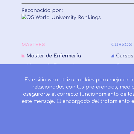
Después de aceptar, no volveremo
Reconocido por:
MASTERS
CURSOS
Master de Enfermería
Cursos
Master de Farmacia
Cursos
Master de Fisioterapia
Cursos
Este sitio web utiliza cookies para mejorar 
Master de Medicina
Cursos
relacionados con tus preferencias, medi
asegurarle el correcto funcionamiento de la
Master de Nutrición
Cursos
este mensaje. El encargado del tratamiento 
Master de Psicología
Cursos
Master de Veterinaria
Cursos
Master de Logopedia
Cursos