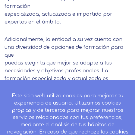
formación
especializada, actualizada e impartida por
expertos en el ámbito.
Adicionalmente, la entidad a su vez cuenta con
una diversidad de opciones de formación para
que
puedas elegir la que mejor se adapte a tus
necesidades y objetivos profesionales. La
formación especializada y actualizada es
fundamental para opositar con éxito, e
INESALUD está comprometida a poner a tu
Este sitio web utiliza cookies para mejorar tu
disposición la mejor formación posible para
experiencia de usuario. Utilizamos cookies
alcanzar tus objetivos profesionales. ¡No dudes
propias y de terceros para mejorar nuestros
servicios relacionados con tus preferencias,
en elegir INESALUD para preparar tus
mediante el análisis de tus hábitos de
oposiciones sanitarias!
navegación. En caso de que rechaze las cookies