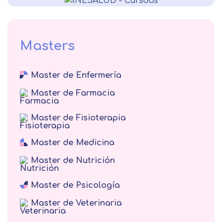
Alergología
Medicina interna veterinaria
Fisiatría
Endocrinología
Masters
Medicina interna
Master de Enfermería
Oftalmología
Master de Farmacia
Terapias complementarias
Gestión Sanitaria
Master de Fisioterapia
Neumología
Master de Medicina
Psiquiatría
Master de Nutrición
Otorrinolaringología
Medicina del Trabajo
Master de Psicología
Medicina Familiar y Comunitaria
Master de Veterinaria
Medicina Legal y Forense