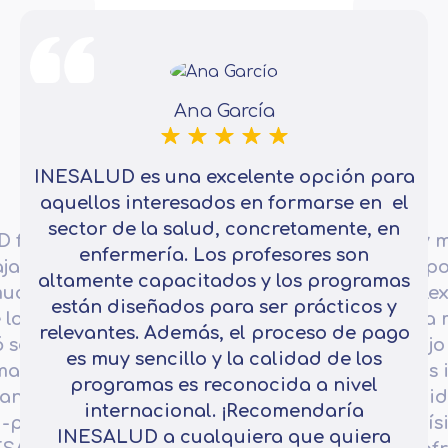
Ana García
INESALUD es una excelente opción para
aquellos interesados en formarse en el
sector de la salud, concretamente, en
D fue
Estoy 
enfermería. Los profesores son
ajador en
po
altamente capacitados y los programas
mucho la
La fle
están diseñados para ser prácticos y
 los
para m
relevantes. Además, el proceso de pago
 seguir
trabajo
es muy sencillo y la calidad de los
maba.
más i
programas es reconocida a nivel
ante del
cali
internacional. ¡Recomendaría
d-precio
muchís
INESALUD a cualquiera que quiera