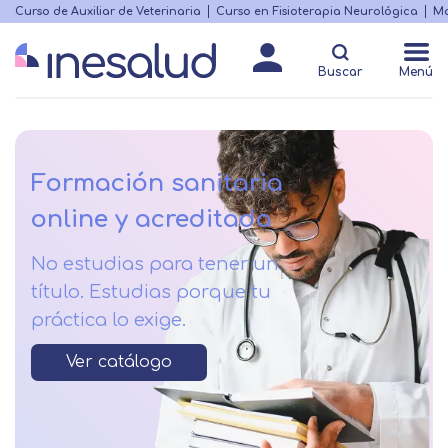
Skip
Curso de Auxiliar de Veterinaria
Curso en Fisioterapia Neurológica
Ma
Menú
to
Matricularme
destacado
main
Buscar
Menú
content
Formación sanitaria
online y acreditada
No estudias para tener un
título. Estudias porque tu
práctica lo exige.
Ver catálogo