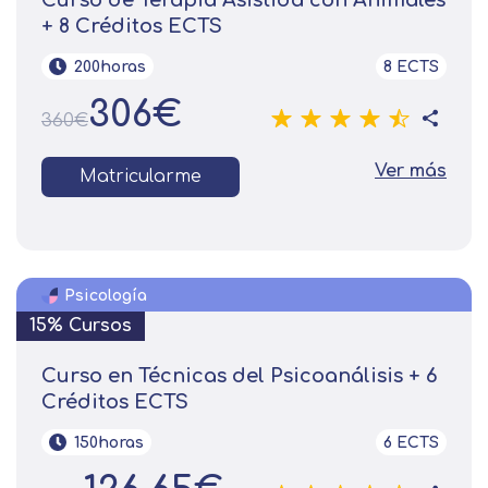
Curso de Terapia Asistida con Animales
+ 8 Créditos ECTS
200horas
8 ECTS
306€
360€
Ver más
Matricularme
Psicología
15% Cursos
Curso en Técnicas del Psicoanálisis + 6
Créditos ECTS
150horas
6 ECTS