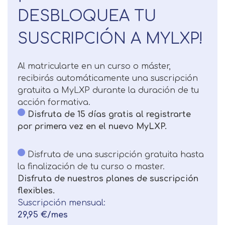
DESBLOQUEA TU
Solicitar
Telefono
SUSCRIPCIÓN A MYLXP!
información
Centro de
Email
preferencia de
Al matricularte en un curso o máster,
Mail
privacidad
recibirás automáticamente una suscripción
Mensaje
gratuita a MyLXP durante la duración de tu
acción formativa.
Nombre
Utilizamos cookies propias y de terceros
Disfruta de 15 días gratis al registrarte
para mejorar nuestros servicios
Información básica sobre Protección
por primera vez en el nuevo MyLXP.
relacionados con tus preferencias,
de Datos .
Haz clic aquí
Apellido
mediante el análisis de tus hábitos de
Responsable EUROINNOVA
Disfruta de una suscripción gratuita hasta
navegación. En caso de que rechace las
BUSINESS SCHOOL, S.L. Finalidad
la finalización de tu curso o master.
cookies, no podremos asegurarle el
Información académica y comercial
Teléfono
País
Disfruta de nuestros planes de suscripción
correcto funcionamiento de las distintas
de nuestros servicios de enseñanza
flexibles.
funcionalidades de nuestra página web.
Legitimación Consentimiento del
Suscripción mensual:
interesado Destinatarios Encargados
Mensaje
29,95 €/mes
del tratamiento para cumplir con las
Puede obtener más información en