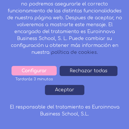
no podremos asegurarle el correcto
funcionamiento de las distintas funcionalidades
de nuestra página web. Despues de aceptar, no
volveremos a mostrarte este mensaje. El
encargado del tratamiento es Euroinnova
Business School, S. L. Puede cambiar su
configuración u obtener más información en
nuestra
política de cookies.
Configurar
Withdraw
Rechazar todas
consent
Tardarás 3 minutos
Aceptar
Reconocido por:
El responsable del tratamiento es Euroinnova
Business School, S.L.
Solicitar Información