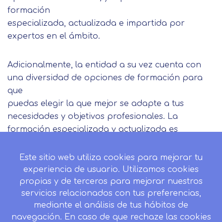
formación
especializada, actualizada e impartida por
expertos en el ámbito.
Adicionalmente, la entidad a su vez cuenta con
una diversidad de opciones de formación para
que
puedas elegir la que mejor se adapte a tus
necesidades y objetivos profesionales. La
formación especializada y actualizada es
fundamental para opositar con éxito, e
INESALUD está comprometida a poner a tu
Este sitio web utiliza cookies para mejorar tu
disposición la mejor formación posible para
experiencia de usuario. Utilizamos cookies
alcanzar tus objetivos profesionales. ¡No dudes
propias y de terceros para mejorar nuestros
servicios relacionados con tus preferencias,
en elegir INESALUD para preparar tus
mediante el análisis de tus hábitos de
oposiciones sanitarias!
navegación. En caso de que rechaze las cookies