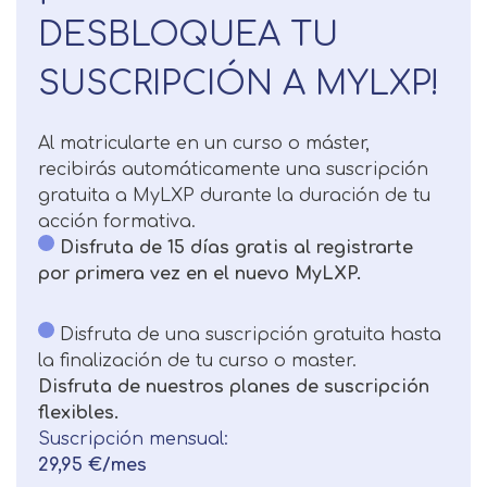
DESBLOQUEA TU
Solicitar
Telefono
SUSCRIPCIÓN A MYLXP!
información
Centro de
Email
preferencia de
Al matricularte en un curso o máster,
Mail
privacidad
recibirás automáticamente una suscripción
Mensaje
gratuita a MyLXP durante la duración de tu
acción formativa.
Nombre
Utilizamos cookies propias y de terceros
Disfruta de 15 días gratis al registrarte
para mejorar nuestros servicios
Información básica sobre Protección
por primera vez en el nuevo MyLXP.
relacionados con tus preferencias,
de Datos .
Haz clic aquí
Apellido
mediante el análisis de tus hábitos de
Responsable EUROINNOVA
Disfruta de una suscripción gratuita hasta
navegación. En caso de que rechace las
BUSINESS SCHOOL, S.L. Finalidad
la finalización de tu curso o master.
cookies, no podremos asegurarle el
Información académica y comercial
Teléfono
País
Disfruta de nuestros planes de suscripción
correcto funcionamiento de las distintas
de nuestros servicios de enseñanza
flexibles.
funcionalidades de nuestra página web.
Legitimación Consentimiento del
Suscripción mensual:
interesado Destinatarios Encargados
Mensaje
29,95 €/mes
del tratamiento para cumplir con las
Puede obtener más información en