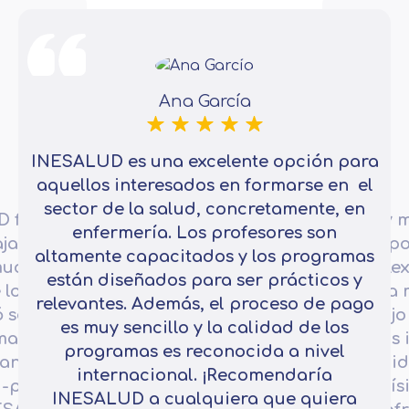
Ana García
INESALUD es una excelente opción para
aquellos interesados en formarse en el
sector de la salud, concretamente, en
D fue
Estoy 
enfermería. Los profesores son
ajador en
po
altamente capacitados y los programas
mucho la
La fle
están diseñados para ser prácticos y
 los
para m
relevantes. Además, el proceso de pago
 seguir
trabajo
es muy sencillo y la calidad de los
maba.
más i
programas es reconocida a nivel
ante del
cali
internacional. ¡Recomendaría
d-precio
muchís
INESALUD a cualquiera que quiera