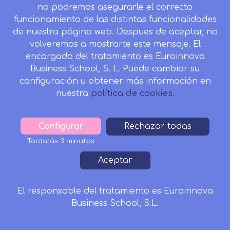
no podremos asegurarle el correcto
funcionamiento de las distintas funcionalidades
de nuestra página web. Despues de aceptar, no
volveremos a mostrarte este mensaje. El
encargado del tratamiento es Euroinnova
Business School, S. L. Puede cambiar su
configuración u obtener más información en
nuestra
política de cookies.
Configurar
Withdraw
Rechazar todas
consent
Tardarás 3 minutos
Aceptar
Reconocido por:
El responsable del tratamiento es Euroinnova
Business School, S.L.
Solicitar Información