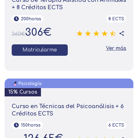
Curso de Terapia Asistida con Animales
+ 8 Créditos ECTS
200horas
8 ECTS
306€
360€
Ver más
Matricularme
Psicología
15% Cursos
Curso en Técnicas del Psicoanálisis + 6
Créditos ECTS
150horas
6 ECTS