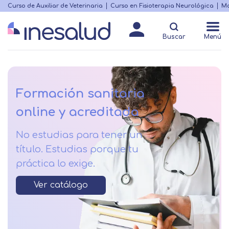
Skip
Curso de Auxiliar de Veterinaria
Curso en Fisioterapia Neurológica
Ma
Menú
to
Matricularme
destacado
main
Buscar
Menú
content
Formación sanitaria
online y acreditada
No estudias para tener un
título. Estudias porque tu
práctica lo exige.
Ver catálogo