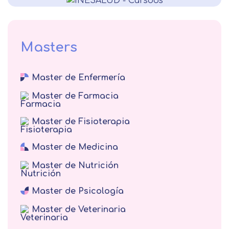
Alergología
Medicina interna veterinaria
Fisiatría
Endocrinología
Masters
Medicina interna
Master de Enfermería
Oftalmología
Master de Farmacia
Terapias complementarias
Gestión Sanitaria
Master de Fisioterapia
Neumología
Master de Medicina
Psiquiatría
Master de Nutrición
Otorrinolaringología
Medicina del Trabajo
Master de Psicología
Medicina Familiar y Comunitaria
Master de Veterinaria
Medicina Legal y Forense