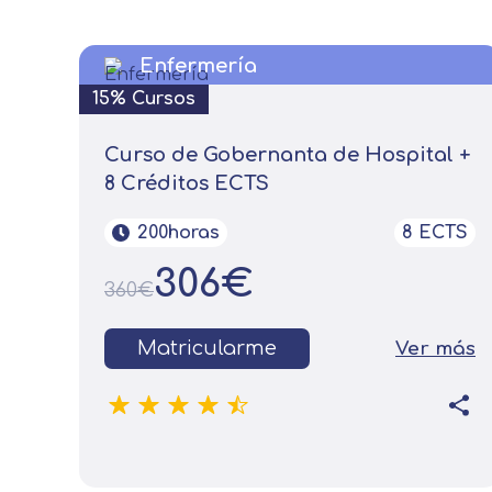
Puede obtener más información 
Enfermería
Después de aceptar, no volveremo
15% Cursos
Curso de Gobernanta de Hospital +
8 Créditos ECTS
200horas
8 ECTS
306€
360€
Matricularme
Ver más