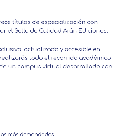
ece títulos de especialización con
r el Sello de Calidad Arán Ediciones.
clusivo, actualizado y accesible en
realizarás todo el recorrido académico
de un campus virtual desarrollado con
on tus preferencias, mediante el
s asegurarle el correcto
áreas más demandadas.