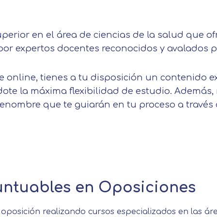
Nombre
rior en el área de ciencias de la salud que ofr
Apellidos
por expertos docentes reconocidos y avalados po
online, tienes a tu disposición un contenido ex
Telefono
Solicitar información
te la máxima flexibilidad de estudio. Además, 
nombre que te guiarán en tu proceso a través 
Mail
Email
encia de privacidad
Nombre
Mensaje
erceros para mejorar nuestros servicios relacionados c
Apellido
ción. En caso de que rechace las cookies, no podremo
Información básica sobre Protección de Datos .
untuables en Oposiciones
uncionalidades de nuestra página web.
Haz clic aquí
Responsable EUROINNOVA BUSINESS SCHOOL,
 oposición realizando cursos especializados en las 
Teléfono
País
S.L. Finalidad Información académica y comercial