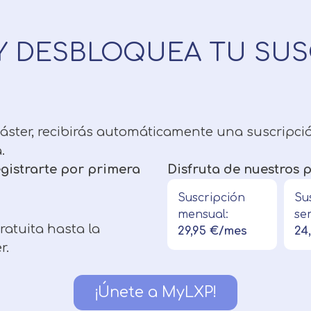
Y DESBLOQUEA TU SUS
máster, recibirás automáticamente una suscripci
.
registrarte por primera
Disfruta de nuestros p
Suscripción
Su
mensual:
se
ratuita hasta la
29,95 €/mes
24
r.
¡Únete a MyLXP!