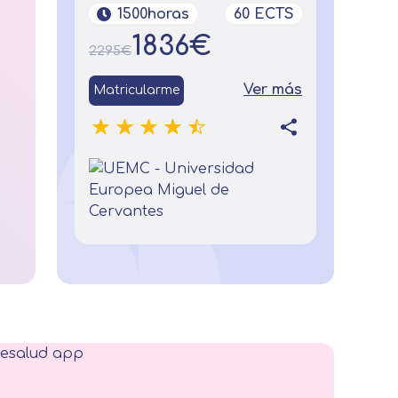
1500horas
60 ECTS
1836€
2295€
Ver más
Matricularme