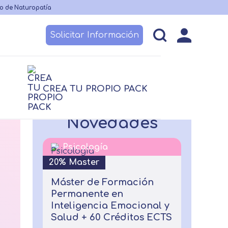
o de Naturopatía
Solicitar Información
esos
Becas y financiación
Claustro
CREA TU PROPIO PACK
logía
logía
Nutrición
Nutrición
Novedades
Logopedia
TCAE
 no sanitario
Psicología
20% Master
Máster de Formación
Permanente en
Inteligencia Emocional y
Salud + 60 Créditos ECTS