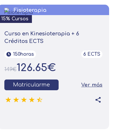
Fisioterapia
15% Cursos
Curso en Kinesioterapia + 6
Créditos ECTS
150horas
6 ECTS
126.65€
149€
Matricularme
Ver más