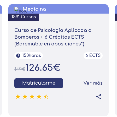
Medicina
15% Cursos
Curso de Psicología Aplicada a
Bomberos + 6 Créditos ECTS
(Baremable en oposiciones*)
150horas
6 ECTS
126.65€
149€
Matricularme
Ver más