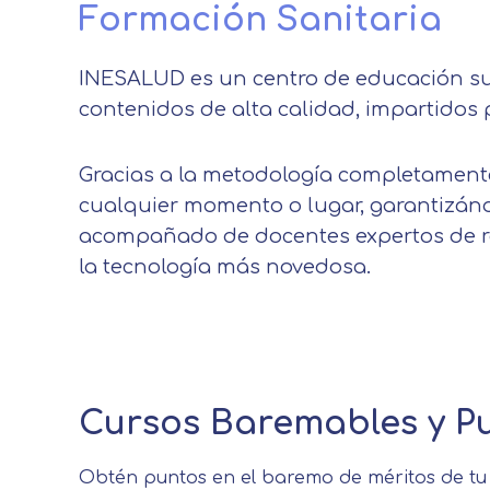
Formación Sanitaria
INESALUD es un centro de educación supe
contenidos de alta calidad, impartidos 
Gracias a la metodología completamente 
cualquier momento o lugar, garantizándo
acompañado de docentes expertos de re
la tecnología más novedosa.
Centro de prefer
Utilizamos cookies propias y de t
análisis de tus hábitos de navega
Cursos Baremables y P
funcionamiento de las distintas f
Obtén puntos en el baremo de méritos de tu