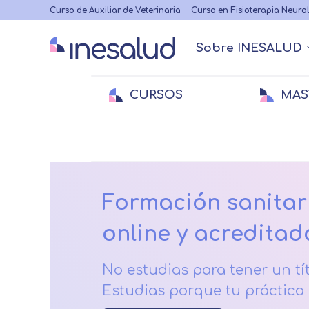
Highlighted
Curso de Auxiliar de Veterinaria
Curso en Fisioterapia Neuro
menu
Sobre INESALUD
Main
navigation
CURSOS
MAS
Quiénes somos
Actualidad Sanitaria
Acreditacione
Webinars
Menu
secundario
Medicina
Medicina
E
E
Veterinaria
Veterinaria
Fi
Formación sanitar
online y acreditad
No estudias para tener un tít
Estudias porque tu práctica l