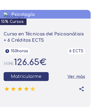
Psicología
15% Cursos
Curso en Técnicas del Psicoanálisis
Leer más
+ 6 Créditos ECTS
150horas
6 ECTS
126.65€
149€
Matricularme
Ver más