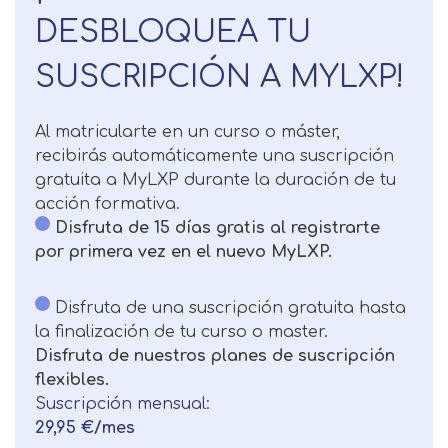
DESBLOQUEA TU
Solicitar
Telefono
SUSCRIPCIÓN A MYLXP!
información
Centro de
Email
preferencia de
Al matricularte en un curso o máster,
Mail
privacidad
recibirás automáticamente una suscripción
Mensaje
gratuita a MyLXP durante la duración de tu
acción formativa.
Nombre
Utilizamos cookies propias y de terceros
Disfruta de 15 días gratis al registrarte
para mejorar nuestros servicios
Información básica sobre Protección
por primera vez en el nuevo MyLXP.
relacionados con tus preferencias,
de Datos .
Haz clic aquí
Apellido
mediante el análisis de tus hábitos de
Responsable EUROINNOVA
Disfruta de una suscripción gratuita hasta
navegación. En caso de que rechace las
BUSINESS SCHOOL, S.L. Finalidad
la finalización de tu curso o master.
cookies, no podremos asegurarle el
Información académica y comercial
Teléfono
País
Disfruta de nuestros planes de suscripción
correcto funcionamiento de las distintas
de nuestros servicios de enseñanza
flexibles.
funcionalidades de nuestra página web.
Legitimación Consentimiento del
Suscripción mensual:
interesado Destinatarios Encargados
Mensaje
29,95 €/mes
del tratamiento para cumplir con las
Puede obtener más información en