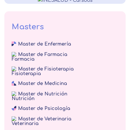
Alergología
Medicina interna veterinaria
Fisiatría
Endocrinología
Masters
Medicina interna
Master de Enfermería
Oftalmología
Master de Farmacia
Terapias complementarias
Gestión Sanitaria
Master de Fisioterapia
Neumología
Master de Medicina
Psiquiatría
Master de Nutrición
Otorrinolaringología
Medicina del Trabajo
Master de Psicología
Medicina Familiar y Comunitaria
Master de Veterinaria
Medicina Legal y Forense