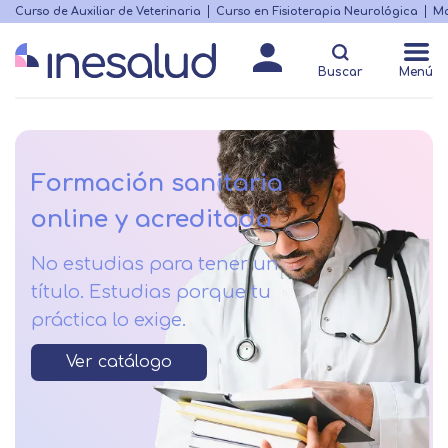
Skip
Curso de Auxiliar de Veterinaria
Curso en Fisioterapia Neurológica
Ma
Menú
to
Matricularme
destacado
main
Buscar
Menú
content
Formación sanitaria
online y acreditada
No estudias para tener un
título. Estudias porque tu
práctica lo exige.
Ver catálogo