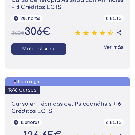
Curso de Terapia Asistida con Animales
+ 8 Créditos ECTS
200horas
8 ECTS
306€
360€
Ver más
Matricularme
Psicología
15% Cursos
Curso en Técnicas del Psicoanálisis + 6
Créditos ECTS
150horas
6 ECTS