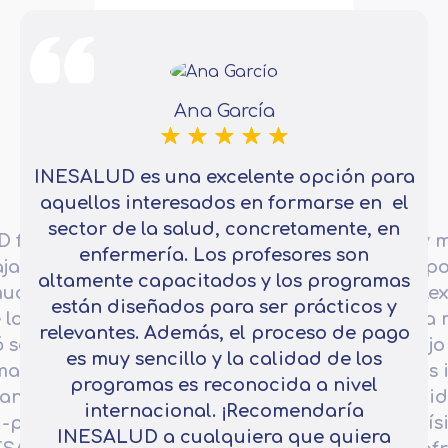
Ana García
INESALUD es una excelente opción para
aquellos interesados en formarse en el
sector de la salud, concretamente, en
D fue
Estoy 
enfermería. Los profesores son
ajador en
po
altamente capacitados y los programas
mucho la
La fle
están diseñados para ser prácticos y
 los
para m
relevantes. Además, el proceso de pago
 seguir
trabajo
es muy sencillo y la calidad de los
maba.
más i
programas es reconocida a nivel
ante del
cali
internacional. ¡Recomendaría
d-precio
muchís
INESALUD a cualquiera que quiera