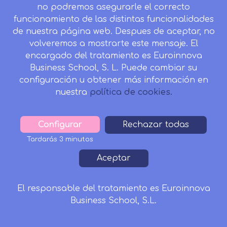
no podremos asegurarle el correcto
funcionamiento de las distintas funcionalidades
de nuestra página web. Despues de aceptar, no
volveremos a mostrarte este mensaje. El
encargado del tratamiento es Euroinnova
Business School, S. L. Puede cambiar su
configuración u obtener más información en
nuestra
política de cookies.
Configurar
Withdraw
Rechazar todas
consent
Tardarás 3 minutos
Aceptar
Reconocido por:
El responsable del tratamiento es Euroinnova
Business School, S.L.
Solicitar Información