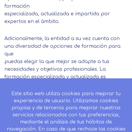
formación
especializada, actualizada e impartida por
expertos en el ámbito.
Adicionalmente, la entidad a su vez cuenta con
una diversidad de opciones de formación para
que
puedas elegir la que mejor se adapte a tus
necesidades y objetivos profesionales. La
formación especializada y actualizada es
fundamental para opositar con éxito, e
INESALUD está comprometida a poner a tu
Este sitio web utiliza cookies para mejorar tu
disposición la mejor formación posible para
experiencia de usuario. Utilizamos cookies
alcanzar tus objetivos profesionales. ¡No dudes
propias y de terceros para mejorar nuestros
servicios relacionados con tus preferencias,
en elegir INESALUD para preparar tus
mediante el análisis de tus hábitos de
oposiciones sanitarias!
navegación. En caso de que rechaze las cookies