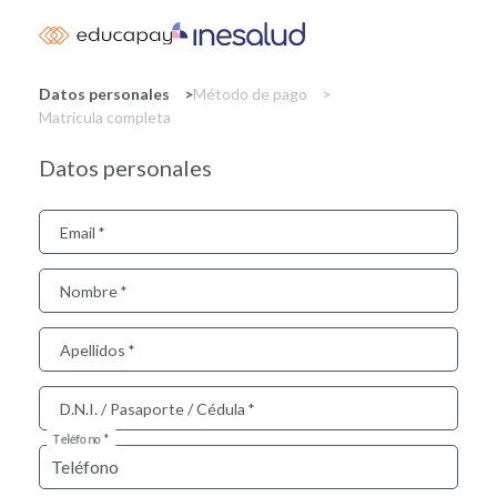
Skip
to
main
content
Datos personales
Método de pago
Matrícula completa
Datos personales
Email
Nombre
Apellidos
D.N.I. / Pasaporte / Cédula
Teléfono