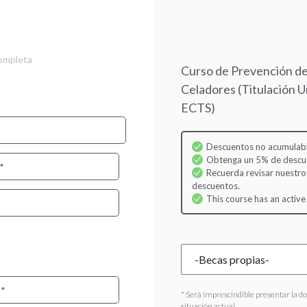
Skip
to
main
content
completa
Curso de Prevención de
Celadores (Titulación Un
ECTS)
Descuentos no acumulabl
Obtenga un 5% de descuen
Recuerda revisar nuestro
descuentos.
This course has an active
* Será imprescindible presentar la d
situación actual.