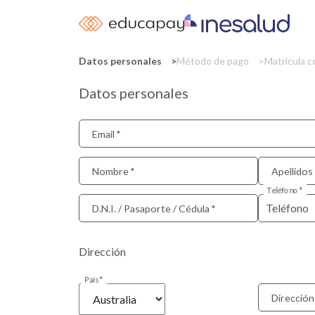
Datos personales
Método de pago
Matrícula 
Datos personales
Email
Nombre
Apellidos
Teléfono
D.N.I. / Pasaporte / Cédula
Dirección
País
Dirección