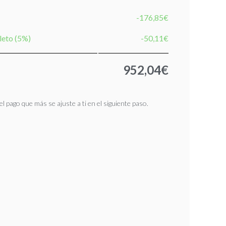
-176,85€
leto (5%)
-50,11€
952,04€
l pago que más se ajuste a ti en el siguiente paso.