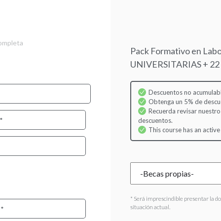
Skip
to
main
content
completa
Pack Formativo en Lab
UNIVERSITARIAS + 22 
Descuentos no acumulabl
Obtenga un 5% de descuen
Recuerda revisar nuestro
descuentos.
This course has an active
* Será imprescindible presentar la d
situación actual.