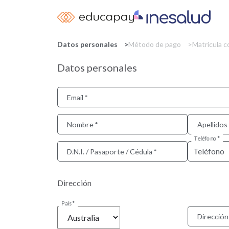
Datos personales
Método de pago
Matrícula 
Datos personales
Email
Nombre
Apellidos
Teléfono
D.N.I. / Pasaporte / Cédula
Dirección
País
Dirección