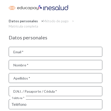
Skip
to
main
content
Datos personales
Método de pago
Matrícula completa
Datos personales
Email
Nombre
Apellidos
D.N.I. / Pasaporte / Cédula
Teléfono