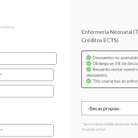
Skip
to
main
content
completa
Enfermería Neonatal (Ti
Créditos ECTS)
Descuentos no acumulabl
Obtenga un 5% de descuen
Recuerda revisar nuestro
descuentos.
This course has an active
* Será imprescindible presentar la d
situación actual.