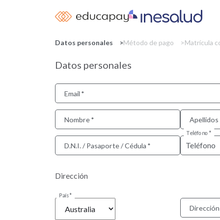
Datos personales
Método de pago
Matrícula 
Datos personales
Email
Nombre
Apellidos
Teléfono
D.N.I. / Pasaporte / Cédula
Dirección
País
Dirección