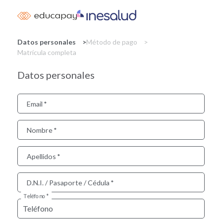
Skip
to
main
content
Datos personales
Método de pago
Matrícula completa
Datos personales
Email
Nombre
Apellidos
D.N.I. / Pasaporte / Cédula
Teléfono