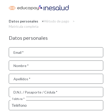
Skip
to
main
content
Datos personales
Método de pago
Matrícula completa
Datos personales
Email
Nombre
Apellidos
D.N.I. / Pasaporte / Cédula
Teléfono