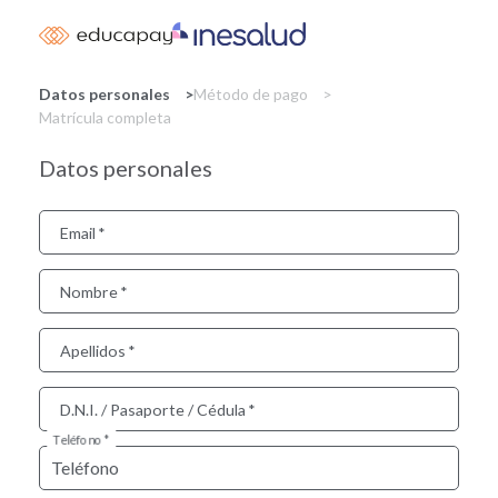
Skip
to
main
content
Datos personales
Método de pago
Matrícula completa
Datos personales
Email
Nombre
Apellidos
D.N.I. / Pasaporte / Cédula
Teléfono