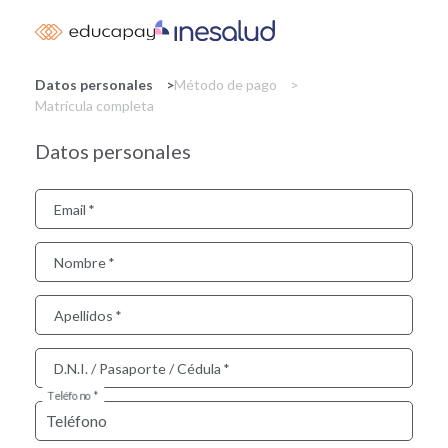
Skip
to
main
content
Datos personales
Método de pago
Matrícula completa
Datos personales
Email
Nombre
Apellidos
D.N.I. / Pasaporte / Cédula
Teléfono