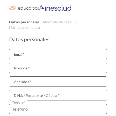
Skip
to
main
content
Datos personales
Método de pago
Matrícula completa
Datos personales
Email
Nombre
Apellidos
D.N.I. / Pasaporte / Cédula
Teléfono