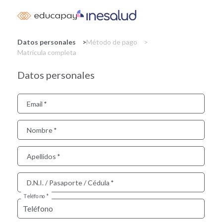
Skip
to
main
content
Datos personales
Método de pago
Matrícula completa
Datos personales
Email
Nombre
Apellidos
D.N.I. / Pasaporte / Cédula
Teléfono