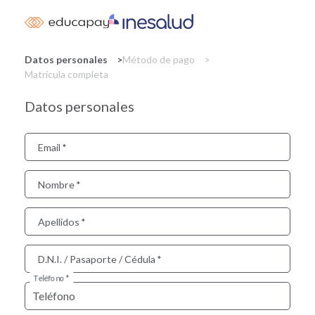
Skip
to
main
content
Datos personales
Método de pago
Matrícula completa
Datos personales
Email
Nombre
Apellidos
D.N.I. / Pasaporte / Cédula
Teléfono