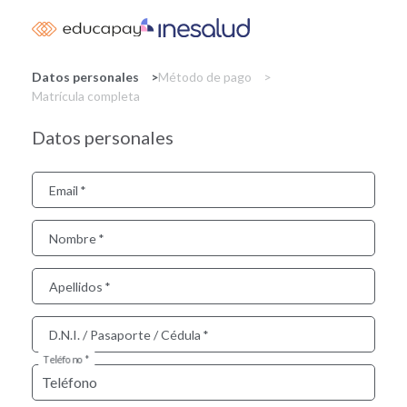
Skip
to
main
content
Datos personales
Método de pago
Matrícula completa
Datos personales
Email
Nombre
Apellidos
D.N.I. / Pasaporte / Cédula
Teléfono