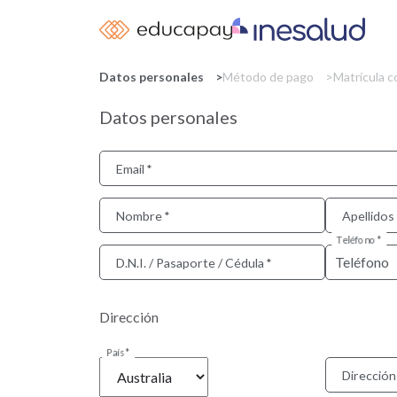
Datos personales
Método de pago
Matrícula 
Datos personales
Email
Nombre
Apellidos
Teléfono
D.N.I. / Pasaporte / Cédula
Dirección
País
Dirección