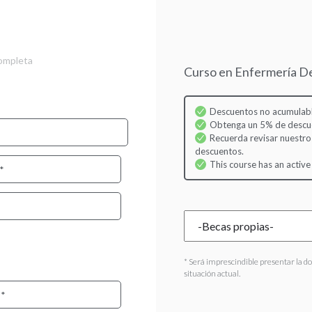
Skip
to
main
content
completa
Curso en Enfermería De
Descuentos no acumulabl
Obtenga un 5% de descuen
Recuerda revisar nuestro
descuentos.
This course has an active
* Será imprescindible presentar la d
situación actual.