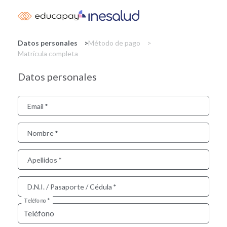
Skip
to
main
content
Datos personales
Método de pago
Matrícula completa
Datos personales
Email
Nombre
Apellidos
D.N.I. / Pasaporte / Cédula
Teléfono