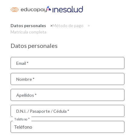
Skip
to
main
content
Datos personales
Método de pago
Matrícula completa
Datos personales
Email
Nombre
Apellidos
D.N.I. / Pasaporte / Cédula
Teléfono