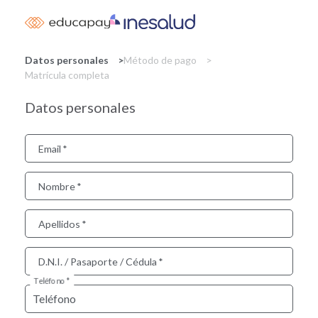
Skip
to
main
content
Datos personales
Método de pago
Matrícula completa
Datos personales
Email
Nombre
Apellidos
D.N.I. / Pasaporte / Cédula
Teléfono