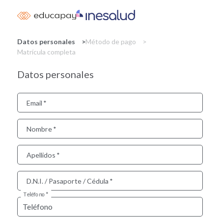
Skip
to
main
content
Datos personales
Método de pago
Matrícula completa
Datos personales
Email
Nombre
Apellidos
D.N.I. / Pasaporte / Cédula
Teléfono